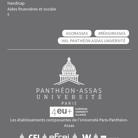
Handicap
Aides financières et sociale
s
AGORASSAS
#RÉAGIRASSAS
HAL PANTHÉON-ASSAS UNIVERSITÉ
Les établissements composantes de l’Université Paris-Panthéon-
Assas
Images
Visuel svg
Visuel svg
Visuel svg
Visuel svg