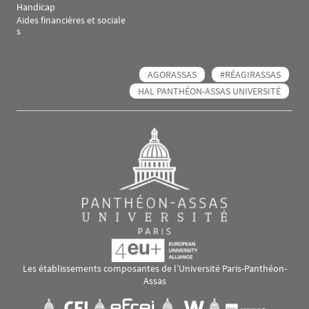
Handicap
Aides financières et sociale
s
AGORASSAS
#RÉAGIRASSAS
HAL PANTHÉON-ASSAS UNIVERSITÉ
Les établissements composantes de l’Université Paris-Panthéon-
Assas
Images
Visuel svg
Visuel svg
Visuel svg
Visuel svg