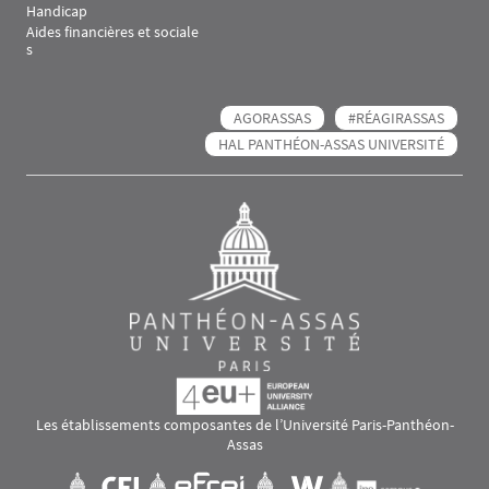
Handicap
Aides financières et sociale
s
AGORASSAS
#RÉAGIRASSAS
HAL PANTHÉON-ASSAS UNIVERSITÉ
Les établissements composantes de l’Université Paris-Panthéon-
Assas
Images
Visuel svg
Visuel svg
Visuel svg
Visuel svg