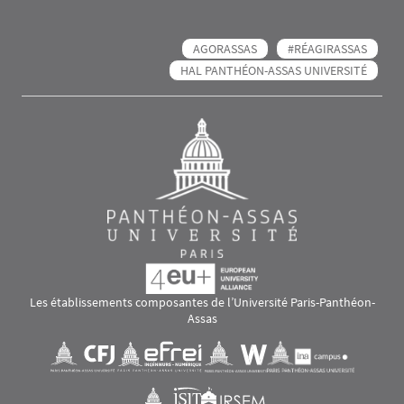
AGORASSAS
#RÉAGIRASSAS
HAL PANTHÉON-ASSAS UNIVERSITÉ
Les établissements composantes de l’Université Paris-Panthéon-
Assas
Images
Visuel svg
Visuel svg
Visuel svg
Visuel svg
Visuel svg
Visuel svg