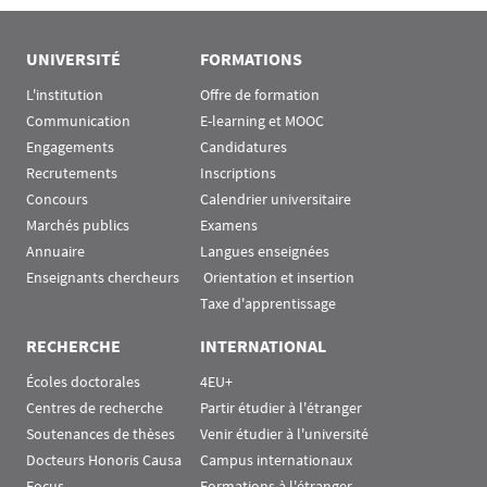
UNIVERSITÉ
FORMATIONS
L'institution
Offre de formation
Communication
E-learning et MOOC
Engagements
Candidatures
Recrutements
Inscriptions
Concours
Calendrier universitaire
Marchés publics
Examens
Annuaire
Langues enseignées
Enseignants chercheurs
 Orientation et insertion
Taxe d'apprentissage
RECHERCHE
INTERNATIONAL
Écoles doctorales
4EU+
Centres de recherche
Partir étudier à l'étranger
Soutenances de thèses
Venir étudier à l'université
Docteurs Honoris Causa
Campus internationaux
Focus
Formations à l'étranger