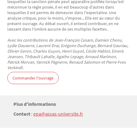
lesquelles la sanction pénale peut apparaître justifiée lorsqu'est
méconnue la règle posée, il en est beaucoup d'autres dans
lesquelles il est permis de demeurer dans l'expectative. Une
analyse critique, pour le moins, s'impose... Elle est au cœur du
présent ouvrage. Au débat ouvert, il entend contribuer, en ne
laissant dans l'ombre aucune de ses multiples facettes.
Avec les contributions de Jean-François Cesaro, Damien Chenu,
Lydie Dauxerre, Laurent Drai, Grégoire Duchange, Bernard Gauriau,
Olivier Geron, Charles Guyon, Henri Guyot, Cécile Hablot, Emeric
Jeansen, Thibault Lahalle, Agathe Lepage, Arnaud Martinon,
Patrick Morvan, Yannick Pagnerre, Renaud Salomon et Pierre-Yves
Verkindt.
Commander l'ouvrage
Titre
Plus d'informations
Bloc(s) libre(s)
Contact
:
epa@assas-universite.fr
Texte