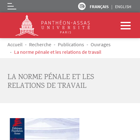
FRANÇAIS
ENGLISH
Logo
Aller au contenu principal
Fil d'Ariane
Accueil
Recherche
Publications
Ouvrages
La norme pénale et les relations de travail
LA NORME PÉNALE ET LES
RELATIONS DE TRAVAIL