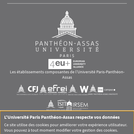
Les établissements composantes de l’Université Paris-Panthéon-
Assas
Images
Visuel svg
Visuel svg
Visuel svg
Visuel svg
Visuel svg
Visuel svg
L'Université Paris Panthéon-Assas respecte vos données
RS footer
Ce site utilise des cookies pour améliorer votre expérience utilisateur.
Vous pouvez à tout moment modifier votre gestion des cookies.