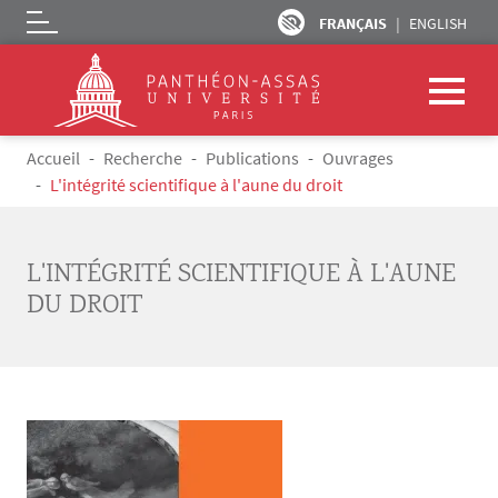
FRANÇAIS
ENGLISH
Logo
Aller au contenu principal
Fil d'Ariane
Accueil
Recherche
Publications
Ouvrages
L'intégrité scientifique à l'aune du droit
L'INTÉGRITÉ SCIENTIFIQUE À L'AUNE
DU DROIT