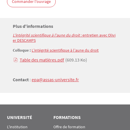
Commander l'ouvrage
Titre
Plus d'informations
Bloc(s) libre(s)
L’intégrité scientifique à l’aune du droit
 : entretien avec Olivi
Texte
er DESCAMPS
Colloque :
L’intégrité scientifique à l’aune du droit
Table des matières.pdf
(609.13 Ko)
Contact
:
epa@assas-universite.fr
UNIVERSITÉ
FORMATIONS
L'institution
Offre de formation