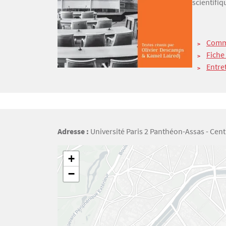
scientifiq
Comm
Fiche
Entre
Adresse :
Université Paris 2 Panthéon-Assas - Cent
Géolocalisation
+
−