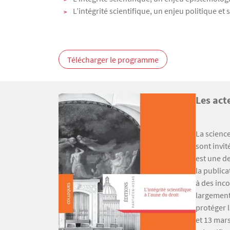
L’intégrité scientifique, un enjeu politique et s
Télécharger le programme
Les act
Texte
La science
sont invit
est une d
la publica
à des inco
largement 
protéger l
et 13 mars