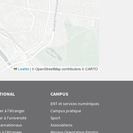
Leaflet
|
© OpenStreetMap contributors © CARTO
TIONAL
CAMPUS
ENT et services numériques
ier à l'étranger
Campus pratique
er à l'université
Sport
ternationaux
Associations
 à l'étranger
Mission Orientation Emploi