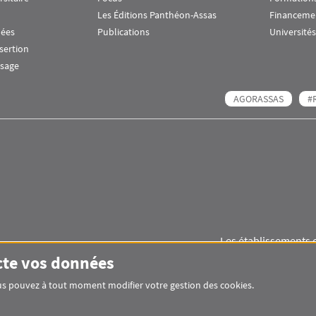
Les Éditions Panthéon-Assas
Financeme
nées
Publications
Universités
nsertion
ssage
AGORASSAS
#
Les établissements 
Images
Visuel svg
Visuel svg
cte vos données
Vous pouvez à tout moment modifier votre gestion des cookies.
Pied de page Assas Principal
SITEMAP
GLOSSAIRE
MENTIONS LÉGAL