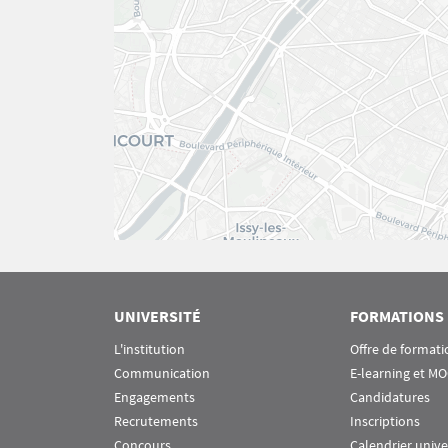
UNIVERSITÉ
FORMATIONS
L'institution
Offre de formati
Communication
E-learning et M
Engagements
Candidatures
Recrutements
Inscriptions
Concours
Calendrier unive