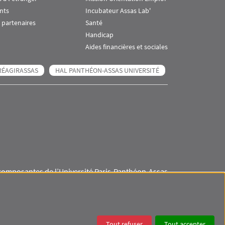
nts
Incubateur Assas Lab'
 partenaires
Santé
Handicap
Aides financières et sociales
RÉAGIRASSAS
HAL PANTHÉON-ASSAS UNIVERSITÉ
composantes de l’Université Paris-Panthéon-Assas
Visuel svg
Visuel svg
Visuel svg
Visuel svg
Tout refuser
Tout accepter
ES
DONNÉES PERSONNELLES
COOKIES
ACCESSIBILITÉ