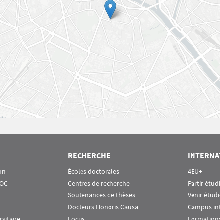
RECHERCHE
INTERNA
on
Écoles doctorales
4EU+
OOC
Centres de recherche
Partir étud
Soutenances de thèses
Venir étudi
Docteurs Honoris Causa
Campus in
rsitaire
Focus
Formations