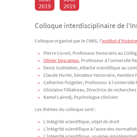
2019
2019
Colloque interdisciplinaire de l'In
Texte
Colloque organisé par le CNRS, l'
Institut d'histoir
Pierre Corvol, Professeur honoraire au Collèg
Olivier Descamps
, Professeur à l’université 
Denis Guthleben, Attaché scientifique au comi
Claude Huriet, Sénateur Honoraire, membre 
Catherine Puigelier, Professeur à l’université
Ghislaine Filliatreau, Directrice de recherches 
Kamel Lairedj, Psychologue clinicien
Les thèmes du colloque sont :
L’intégrité scientifique, objet de droit
L’intégrité scientifique à l’aune des normativi
L’intégrité scientifique, un enjeu épistémolog