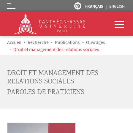
FRANÇAIS
ENGLISH
Logo
Aller au contenu principal
Fil d'Ariane
Accueil
Recherche
Publications
Ouvrages
Droit et management des relations sociales
DROIT ET MANAGEMENT DES
RELATIONS SOCIALES
PAROLES DE PRATICIENS