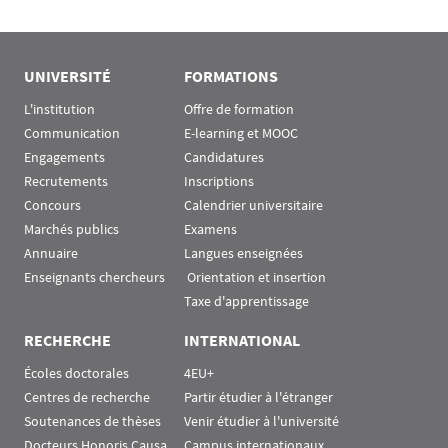
UNIVERSITÉ
FORMATIONS
L'institution
Offre de formation
Communication
E-learning et MOOC
Engagements
Candidatures
Recrutements
Inscriptions
Concours
Calendrier universitaire
Marchés publics
Examens
Annuaire
Langues enseignées
Enseignants chercheurs
 Orientation et insertion
Taxe d'apprentissage
RECHERCHE
INTERNATIONAL
Écoles doctorales
4EU+
Centres de recherche
Partir étudier à l'étranger
Soutenances de thèses
Venir étudier à l'université
Docteurs Honoris Causa
Campus internationaux