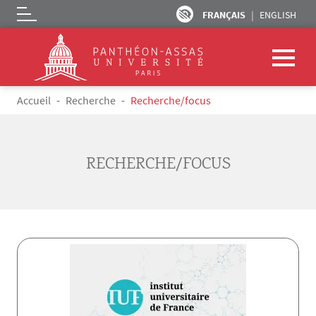
FRANÇAIS
ENGLISH
Logo
Aller au contenu principal
Fil d'Ariane
Accueil
Recherche
Recherche/focus
RECHERCHE/FOCUS