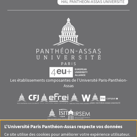
HAL PANTHÉON-ASSAS UNIVERSITÉ
Les établissements composantes de l’Université Paris-Panthéon-
Assas
Images
Visuel svg
Visuel svg
Visuel svg
Visuel svg
Visuel svg
Visuel svg
L'Université Paris Panthéon-Assas respecte vos données
RS footer
Ce site utilise des cookies pour améliorer votre expérience utilisateur.