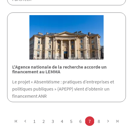
L'Agence nationale de la recherche accorde un
financement au LEMMA
Le projet « Absentéisme : pratiques d’entreprises et
politiques publiques » (APEPP) vient d’obtenir un
financement ANR
Pagination
Page
Page
Page
Page
Page
Page
Page
Page
1
2
3
4
5
6
7
8