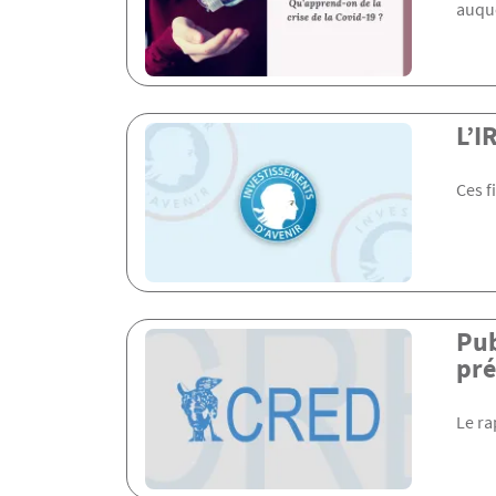
auque
L’I
Ces f
Pub
pré
Le ra