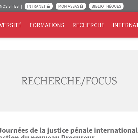
NOS SITES
INTRANET
MON ASSAS
BIBLIOTHÈQUES
Assas
VERSITÉ
FORMATIONS
RECHERCHE
INTERNA
RECHERCHE/FOCUS
Journées de la justice pénale internationale
lection du nouveau Procureur