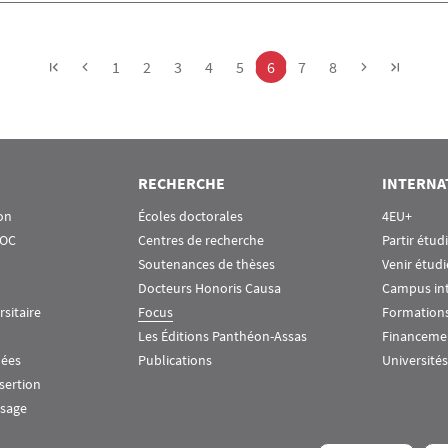
Page
Page
Page
Page
Page
Page
Page
Page
1
2
3
4
5
6
7
8
RECHERCHE
INTERNA
on
Écoles doctorales
4EU+
OOC
Centres de recherche
Partir étud
Soutenances de thèses
Venir étudi
Docteurs Honoris Causa
Campus in
rsitaire
Focus
Formations
Les Éditions Panthéon-Assas
Financeme
nées
Publications
Universités
nsertion
ssage