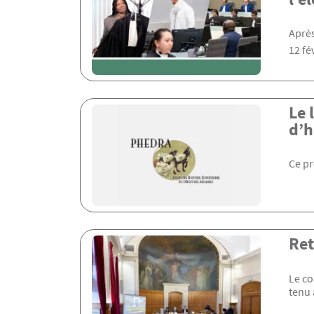
Après
12 fé
Le 
d’h
Ce pr
Ret
Le co
tenu 