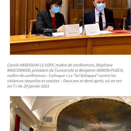
Carole HARDOUIN-LE GOFF, maître de conférences, Stéphane
BRACONNIER, président de l'université et Benjamin MORON-PUECH,
maître de conférences - Colloque « La "loi Schiappa" contre les
violences sexuelles et sexistes – Deux ans et demi après, où en est-
on ? » du 29 janvier 2021