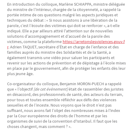
En introduction du colloque, Marlène SCHIAPPA, ministre déléguée
du ministre de l’Intérieur, chargée de la citoyenneté, a rappelé la
portée intime de ces questions malgré les aspects juridiques et
techniques du débat : « Si nous assistons à une libération de la
parole, c’est l’écoute des victimes qui doit se renforcer », a-t-elle
indiqué. Elle a par ailleurs attiré l'attention sur de nouvelles
solutions d’accompagnement et d’accueil de la parole des
victimes, comme la plateforme
https://arretonslesviolences.gouv.f
r
. Adrien TAQUET, secrétaire d’État en charge de l’enfance et des
familles auprès du ministre des Solidarités et de la Santé, a
également transmis une vidéo pour saluer les participants et
revenir sur les actions de prévention et de dépistage à l’école mises
en place par le gouvernement, afin de protéger les enfants dès leur
plus jeune âge.
Co-organisateur du colloque, Benjamin MORON-PUECH a rappelé
que « l’objectif
[de cet événement]
était de rassembler des juristes
en désaccord, des professionnels de santé, des acteurs du terrain,
pour tous et toutes ensemble réfléchir aux défis des violences
sexuelles et de l’inceste. Nous voyons que le droit n’est pas
suffisant, nous avons fait l’objet des nombreuses mises à l'index
par la Cour européenne des droits de l’homme et par les
organismes de suivi de la convention d'Istanbul. Il faut que les
choses changent, mais comment ? ».