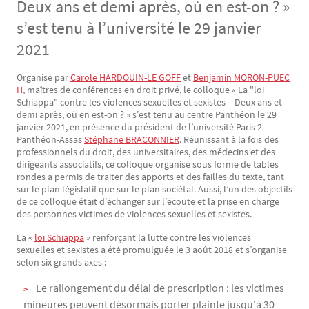
Deux ans et demi après, où en est-on ? »
s’est tenu à l’université le 29 janvier
2021
Organisé par
Carole HARDOUIN-LE GOFF
et
Benjamin MORON-PUEC
Texte
H
, maîtres de conférences en droit privé, le colloque « La "loi
Schiappa" contre les violences sexuelles et sexistes – Deux ans et
demi après, où en est-on ? » s’est tenu au centre Panthéon le 29
janvier 2021, en présence du président de l’université Paris 2
Panthéon-Assas
Stéphane BRACONNIER
. Réunissant à la fois des
professionnels du droit, des universitaires, des médecins et des
dirigeants associatifs, ce colloque organisé sous forme de tables
rondes a permis de traiter des apports et des failles du texte, tant
sur le plan législatif que sur le plan sociétal. Aussi, l’un des objectifs
de ce colloque était d’échanger sur l’écoute et la prise en charge
des personnes victimes de violences sexuelles et sexistes.
La «
loi Schiappa
» renforçant la lutte contre les violences
sexuelles et sexistes a été promulguée le 3 août 2018 et s’organise
selon six grands axes :
Le rallongement du délai de prescription : les victimes
mineures peuvent désormais porter plainte jusqu'à 30