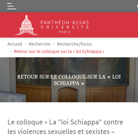
Logo
Aller au contenu principal
Fil d'Ariane
Accueil
Recherche
Recherche/focus
Retour sur le colloque sur la « loi Schiappa »
RETOUR SUR LE COLLOQUE SUR LA « LOI
SCHIAPPA »
Le colloque « La "loi Schiappa" contre
les violences sexuelles et sexistes –