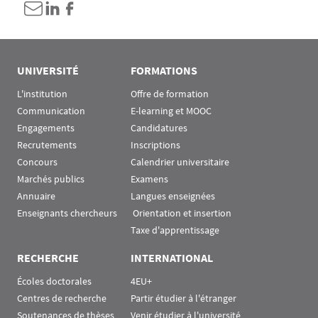
UNIVERSITÉ
FORMATIONS
L'institution
Offre de formation
Communication
E-learning et MOOC
Engagements
Candidatures
Recrutements
Inscriptions
Concours
Calendrier universitaire
Marchés publics
Examens
Annuaire
Langues enseignées
Enseignants chercheurs
 Orientation et insertion
Taxe d'apprentissage
RECHERCHE
INTERNATIONAL
Écoles doctorales
4EU+
Centres de recherche
Partir étudier à l'étranger
Soutenances de thèses
Venir étudier à l'université