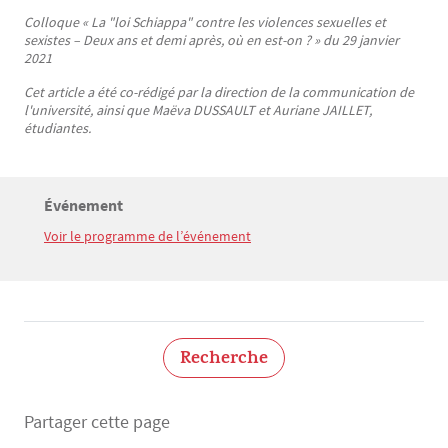
Colloque « La "loi Schiappa" contre les violences sexuelles et
sexistes – Deux ans et demi après, où en est-on ? » du 29 janvier
2021
Cet article a été co-rédigé par la direction de la communication de
l'université, ainsi que Maëva DUSSAULT et Auriane JAILLET,
étudiantes.
Titre
Événement
Bloc(s) libre(s)
Voir le programme de l’événement
Texte
Recherche
Partager cette page