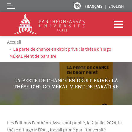
FRANÇAIS
ENGLISH
Logo
Aller au contenu principal
Fil d'Ariane
Accueil
La perte de chance en droit privé : la thèse d'Hugo
MÉRAL vient de paraître
LA PERTE DE CHANCE EN DROIT PRIVÉ : LA
THÈSE D'HUGO MÉRAL VIENT DE PARAÎTRE
Les Éditions Panthéon-Assas ont publié, le 2 juillet 2024, la
thèse d'Hugo MÉRAL, travail primé par l'Université