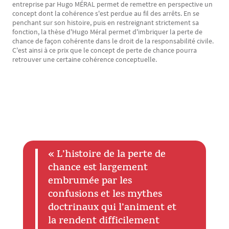
entreprise par Hugo MÉRAL permet de remettre en perspective un
concept dont la cohérence s'est perdue au fil des arrêts. En se
penchant sur son histoire, puis en restreignant strictement sa
fonction, la thèse d'Hugo Méral permet d'imbriquer la perte de
chance de façon cohérente dans le droit de la responsabilité civile.
C'est ainsi à ce prix que le concept de perte de chance pourra
retrouver une certaine cohérence conceptuelle.
« L’histoire de la perte de
Texte
chance est largement
embrumée par les
confusions et les mythes
doctrinaux qui l’animent et
la rendent difficilement