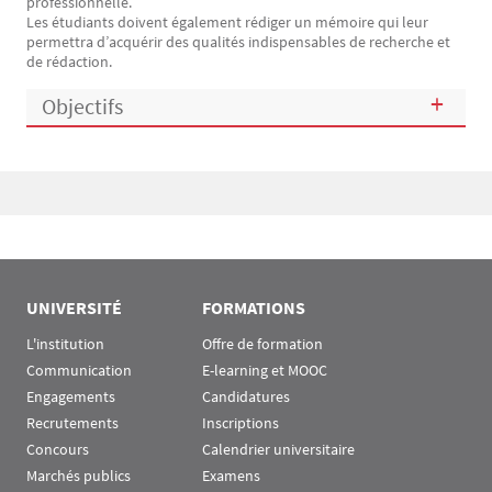
professionnelle.
Les étudiants doivent également rédiger un mémoire qui leur
permettra d’acquérir des qualités indispensables de recherche et
de rédaction.
Objectifs
Bloc(s) libre(s)
UNIVERSITÉ
FORMATIONS
L'institution
Offre de formation
Communication
E-learning et MOOC
Engagements
Candidatures
Recrutements
Inscriptions
Concours
Calendrier universitaire
Marchés publics
Examens