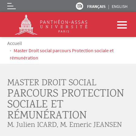
FRANÇAIS
ENGLISH
Logo
Aller au contenu principal
Fil d'Ariane
Accueil
Master Droit social parcours Protection sociale et
rémunération
MASTER DROIT SOCIAL
PARCOURS PROTECTION
SOCIALE ET
RÉMUNÉRATION
M. Julien ICARD
,
M. Emeric JEANSEN