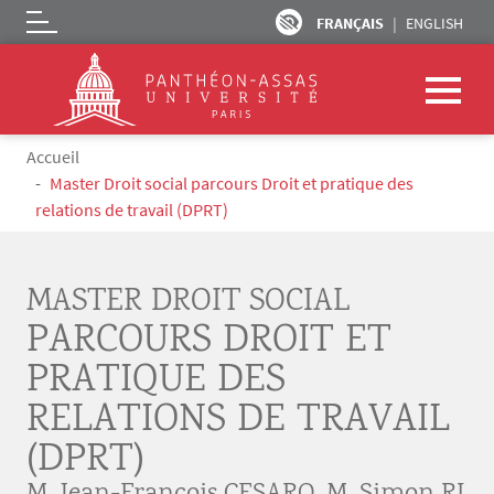
FRANÇAIS
ENGLISH
Logo
Aller au contenu principal
Fil d'Ariane
Accueil
Master Droit social parcours Droit et pratique des
relations de travail (DPRT)
MASTER DROIT SOCIAL
PARCOURS DROIT ET
PRATIQUE DES
RELATIONS DE TRAVAIL
(DPRT)