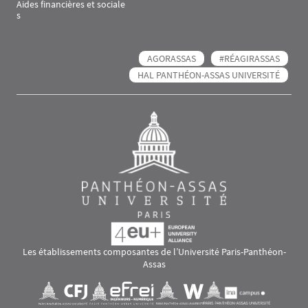
Aides financières et sociale
s
AGORASSAS
#RÉAGIRASSAS
HAL PANTHÉON-ASSAS UNIVERSITÉ
Les établissements composantes de l’Université Paris-Panthéon-
Assas
Images
Visuel svg
Visuel svg
Visuel svg
Visuel svg