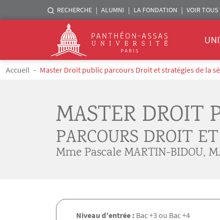
Menu liste sites Assas
RECHERCHE
ALUMNI
LA FONDATION
VOIR TOUS 
Menu 
Logo
UNI
Aller au contenu principal
Fil d'Ariane
Accueil
Master Droit public parcours Droit et stratégies de la s
MASTER DROIT 
PARCOURS DROIT ET
Mme Pascale MARTIN-BIDOU
,
M
Niveau d’entrée :
Bac +3 ou Bac +4