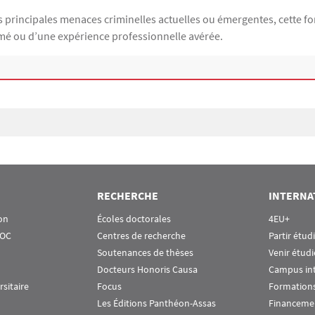
s principales menaces criminelles actuelles ou émergentes, cette f
rmé ou d’une expérience professionnelle avérée.
RECHERCHE
INTERNA
on
Écoles doctorales
4EU+
OOC
Centres de recherche
Partir étud
Soutenances de thèses
Venir étudi
Docteurs Honoris Causa
Campus in
rsitaire
Focus
Formations
Les Éditions Panthéon-Assas
Financeme