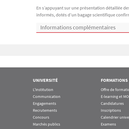
En s’appuyant sur une présentation détaillée de
informés, dotés d’un bagage scientifique confi
Informations complémentaires
Bloc(s) libre(s)
UNIVERSITÉ
FORMATIONS
L'institution
Offre de formati
Communication
E-learning et M
Engagements
Candidatures
Recrutements
Inscriptions
Concours
Calendrier unive
Marchés publics
Examens