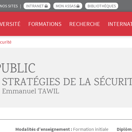
NOS SITES
INTRANET
MON ASSAS
BIBLIOTHÈQUES
Assas
VERSITÉ
FORMATIONS
RECHERCHE
INTERNA
écurité
PUBLIC
 STRATÉGIES DE LA SÉCURI
. Emmanuel TAWIL
Modalités d’enseignement :
Formation initiale
Diplôme