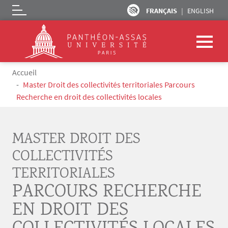
FRANÇAIS
ENGLISH
Logo
Aller au contenu principal
Fil d'Ariane
Accueil
Master Droit des collectivités territoriales Parcours
Recherche en droit des collectivités locales
MASTER DROIT DES
COLLECTIVITÉS
TERRITORIALES
PARCOURS RECHERCHE
EN DROIT DES