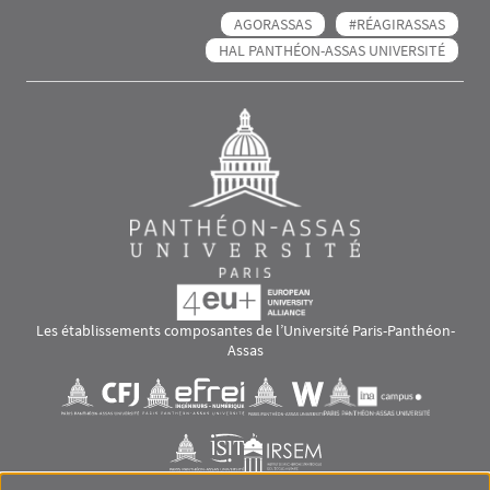
AGORASSAS
#RÉAGIRASSAS
HAL PANTHÉON-ASSAS UNIVERSITÉ
Les établissements composantes de l’Université Paris-Panthéon-
Assas
Images
Visuel svg
Visuel svg
Visuel svg
Visuel svg
Visuel svg
Visuel svg