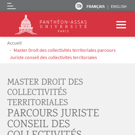
FRANÇAIS
ENGLISH
Logo
Aller au contenu principal
Fil d'Ariane
Accueil
Master Droit des collectivités territoriales parcours
Juriste conseil des collectivités territoriales
MASTER DROIT DES
COLLECTIVITÉS
TERRITORIALES
PARCOURS JURISTE
CONSEIL DES