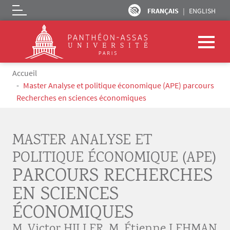
FRANÇAIS
ENGLISH
Logo
Aller au contenu principal
Fil d'Ariane
Accueil
Master Analyse et politique économique (APE) parcours
Recherches en sciences économiques
MASTER ANALYSE ET
POLITIQUE ÉCONOMIQUE (APE)
PARCOURS RECHERCHES
EN SCIENCES
ÉCONOMIQUES
M. Victor HILLER
,
M. Étienne LEHMAN