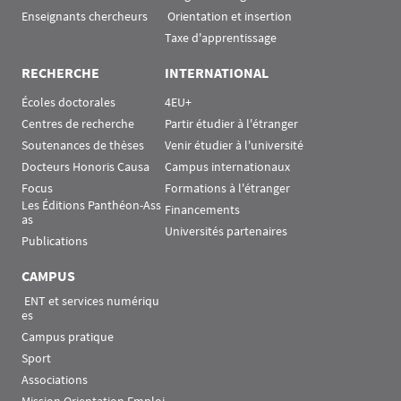
Enseignants chercheurs
 Orientation et insertion
Taxe d'apprentissage
RECHERCHE
INTERNATIONAL
Écoles doctorales
4EU+
Centres de recherche
Partir étudier à l'étranger
Soutenances de thèses
Venir étudier à l'université
Docteurs Honoris Causa
Campus internationaux
Focus
Formations à l'étranger
Les Éditions Panthéon-Ass
Financements
as
Universités partenaires
Publications
CAMPUS
 ENT et services numériqu
es
Campus pratique
Sport
Associations
Mission Orientation Emploi