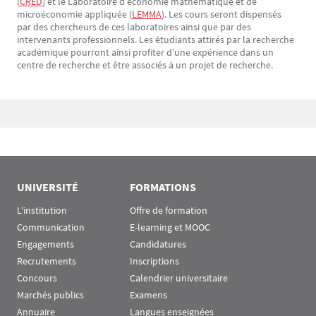
(
CRED
) et le Laboratoire d’économie mathématique et de
microéconomie appliquée (
LEMMA
). Les cours seront dispensés
par des chercheurs de ces laboratoires ainsi que par des
intervenants professionnels. Les étudiants attirés par la recherche
académique pourront ainsi profiter d’une expérience dans un
centre de recherche et être associés à un projet de recherche.
Bloc(s) libre(s)
UNIVERSITÉ
FORMATIONS
L'institution
Offre de formation
Communication
E-learning et MOOC
Engagements
Candidatures
Recrutements
Inscriptions
Concours
Calendrier universitaire
Marchés publics
Examens
Annuaire
Langues enseignées