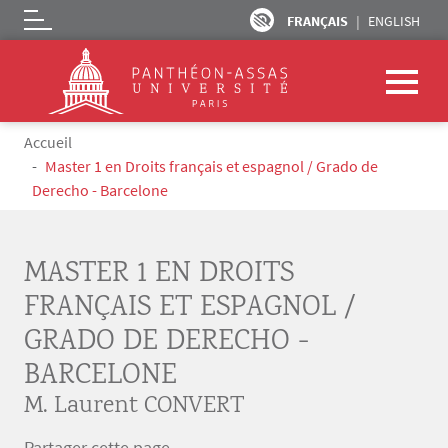
FRANÇAIS
ENGLISH
Logo
Aller au contenu principal
Fil d'Ariane
Accueil
Master 1 en Droits français et espagnol / Grado de
Derecho - Barcelone
MASTER 1 EN DROITS
FRANÇAIS ET ESPAGNOL /
GRADO DE DERECHO -
BARCELONE
M. Laurent CONVERT
Partager cette page