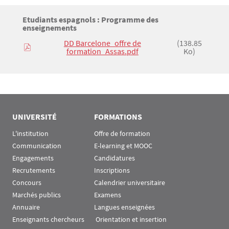
Titre
Etudiants espagnols : Programme des
Bloc(s) libre(s)
enseignements
DD Barcelone_offre de
(138.85
Texte
formation_Assas.pdf
Ko)
UNIVERSITÉ
FORMATIONS
L'institution
Offre de formation
Communication
E-learning et MOOC
Engagements
Candidatures
Recrutements
Inscriptions
Concours
Calendrier universitaire
Marchés publics
Examens
Annuaire
Langues enseignées
Enseignants chercheurs
 Orientation et insertion