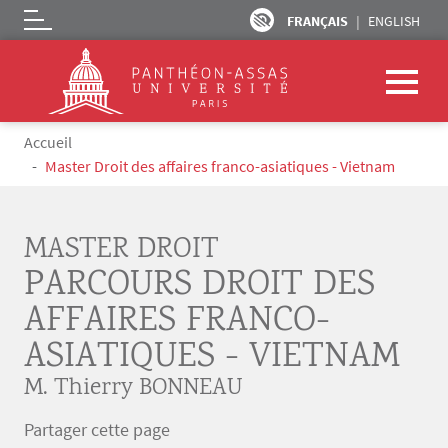
FRANÇAIS
ENGLISH
Logo
Aller au contenu principal
Fil d'Ariane
Accueil
Master Droit des affaires franco-asiatiques - Vietnam
MASTER DROIT
PARCOURS DROIT DES
AFFAIRES FRANCO-
ASIATIQUES - VIETNAM
M. Thierry BONNEAU
Partager cette page