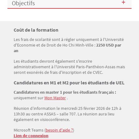
Objectifs
Titre
Coût de la formation
Bloc(s) libre(s)
Les frais de scolarité sont à régler uniquement à l'Université
Texte
d'Economie et de Droit de Ho Chi Minh-Ville :
2250 USD par
an
Les étudiants devront également s'inscrire
administrativement à l'Université Paris-Panthéon-Assas mais
seront exonérés de frais d'inscription et de CVEC.
Titre
Candidatures en M1 et M2 pour les étudiants de UEL
Candidatures en master 1 pour les étudiants français :
Texte
uniquement sur
Mon Master
.
Réunion d’information le mercredi 25 février 2026 de 12h à
13h30 au centre ASSAS – salle 707. La réunion aura lieu
également en visioconférence.
Microsoft Teams
(
besoin d'aide ?
)
Lien de connexion