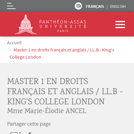
FRANÇAIS
ENGLISH
Logo
Aller au contenu principal
Fil d'Ariane
Accueil
Master 1 en droits français et anglais / LL.B - King's
College London
MASTER 1 EN DROITS
FRANÇAIS ET ANGLAIS / LL.B -
KING'S COLLEGE LONDON
Mme Marie-Élodie ANCEL
Partager cette page