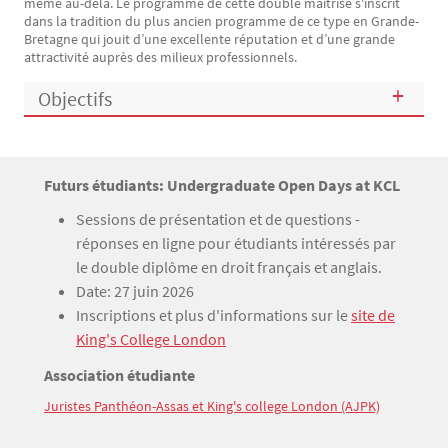
même au-delà. Le programme de cette double maîtrise s'inscrit
dans la tradition du plus ancien programme de ce type en Grande-
Bretagne qui jouit d’une excellente réputation et d’une grande
attractivité auprès des milieux professionnels.
Objectifs
Titre
Futurs étudiants: Undergraduate Open Days at KCL
Bloc(s) libre(s)
Texte
Sessions de présentation et de questions -
réponses en ligne pour étudiants intéressés par
le double diplôme en droit français et anglais.
Date: 27 juin 2026
Inscriptions et plus d'informations sur le
site de
King's College London
Titre
Association étudiante
Juristes Panthéon-Assas et King's college London (AJPK)
Texte