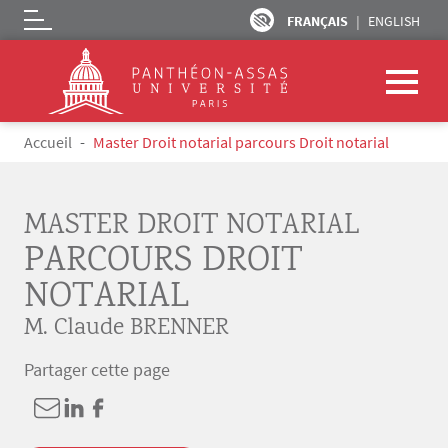
FRANÇAIS
ENGLISH
Logo
Aller au contenu principal
Fil d'Ariane
Accueil
Master Droit notarial parcours Droit notarial
MASTER DROIT NOTARIAL
PARCOURS DROIT
NOTARIAL
M. Claude BRENNER
Partager cette page