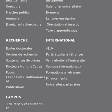
Recrutements
Inscriptions
Concours
Calendrier universitaire
Marchés publics
Examens
Annuaire
Langues enseignées
Enseignants chercheurs
 Orientation et insertion
Taxe d'apprentissage
RECHERCHE
INTERNATIONAL
Écoles doctorales
4EU+
Centres de recherche
Partir étudier à l'étranger
Soutenances de thèses
Venir étudier à l'université
Docteurs Honoris Causa
Campus internationaux
Focus
Formations à l'étranger
Les Éditions Panthéon-Ass
Financements
as
Universités partenaires
Publications
CAMPUS
 ENT et services numériqu
es