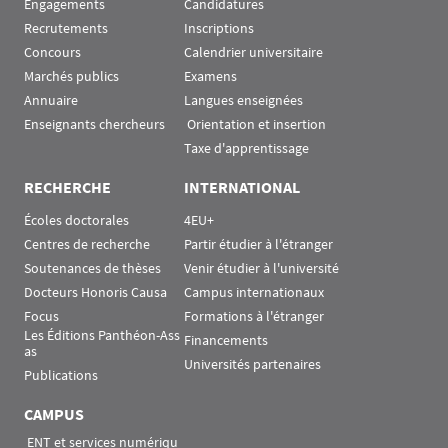
Engagements
Candidatures
Recrutements
Inscriptions
Concours
Calendrier universitaire
Marchés publics
Examens
Annuaire
Langues enseignées
Enseignants chercheurs
 Orientation et insertion
Taxe d'apprentissage
RECHERCHE
INTERNATIONAL
Écoles doctorales
4EU+
Centres de recherche
Partir étudier à l'étranger
Soutenances de thèses
Venir étudier à l'université
Docteurs Honoris Causa
Campus internationaux
Focus
Formations à l'étranger
Les Éditions Panthéon-Ass
Financements
as
Universités partenaires
Publications
CAMPUS
 ENT et services numériqu