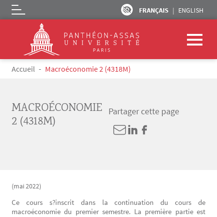
FRANÇAIS
ENGLISH
Logo
Aller au contenu principal
Fil d'Ariane
Accueil
Macroéconomie 2 (4318M)
MACROÉCONOMIE
Partager cette page
2 (4318M)
(mai 2022)
Ce cours s?inscrit dans la continuation du cours de
macroéconomie du premier semestre. La première partie est