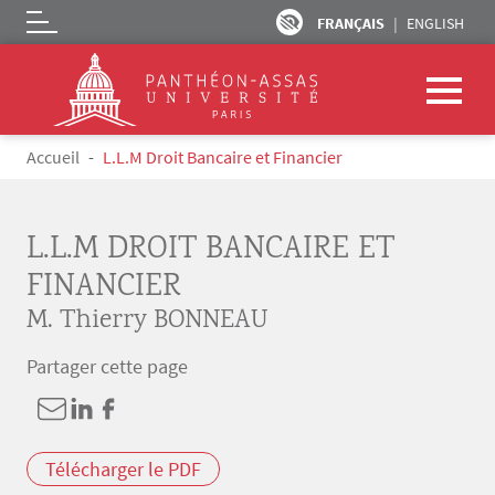
FRANÇAIS
ENGLISH
Logo
Aller au contenu principal
Fil d'Ariane
Accueil
L.L.M Droit Bancaire et Financier
L.L.M DROIT BANCAIRE ET
FINANCIER
M. Thierry BONNEAU
Partager cette page
Télécharger le PDF