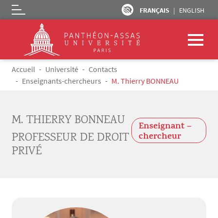
FRANÇAIS
ENGLISH
Logo
Aller au contenu principal
Fil d'Ariane
Accueil
Université
Contacts
Enseignants-chercheurs
M. Thierry BONNEAU
M. THIERRY BONNEAU
Enseignant –
PROFESSEUR DE DROIT
chercheur
PRIVÉ