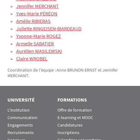
Jennifer MERCHANT
Yves-Marie PÉRÉON
Amélie RIBIERAS
Juliette RINGEISEN-BIARDEAUD
Yvonne-Marie ROGEZ
Armelle SABATIER
Aurélien WASILEWSKI
Claire WROBEL
Coordination de l’équipe : Anne BRUNON-ERNST et Jennifer
MERCHANT.
UNIVERSITÉ
FORMATIONS
L'institution
Offre de formation
Communication
E-learning et MOOC
Engagements
Candidatures
Recrutements
Inscriptions