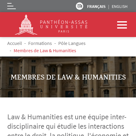
FRANÇAIS
ENGLISH
Logo
Aller au contenu principal
Fil d'Ariane
Accueil
Formations
Pôle Langues
Membres de Law & Humanities
MEMBRES DE LAW & HUMANITIES
Law & Humanities est une équipe inter-
disciplinaire qui étudie les interactions
entre le droit, la politique, l'économie et