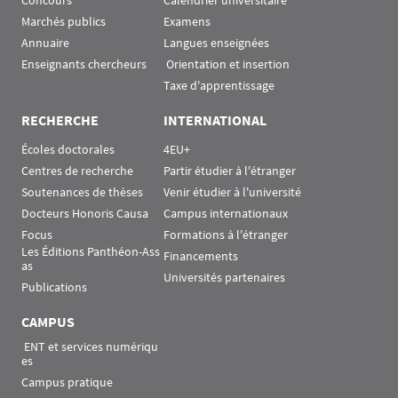
Concours
Calendrier universitaire
Marchés publics
Examens
Annuaire
Langues enseignées
Enseignants chercheurs
 Orientation et insertion
Taxe d'apprentissage
RECHERCHE
INTERNATIONAL
Écoles doctorales
4EU+
Centres de recherche
Partir étudier à l'étranger
Soutenances de thèses
Venir étudier à l'université
Docteurs Honoris Causa
Campus internationaux
Focus
Formations à l'étranger
Les Éditions Panthéon-Ass
Financements
as
Universités partenaires
Publications
CAMPUS
 ENT et services numériqu
es
Campus pratique