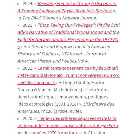
2024. «
Resisting Feminism through Discourse: 
A Framing Analysis of Phyllis Schlafly's Rhetoric
»,
in
The EAAS Women's Network Journal
.
2021. «
"Stop Taking Our Privileges": Phyllis Schl
afly's Narrative of Traditional Womanhood and the 
Fight for Socioeconomic Hegemony in the 1970-80
s
»
in
«
Gender and Empowerment in American
History and Politics
»,
USAbroad - Journal of
American History and Politics
, Vol 4.
2021. «
La militante conservatrice Phyllis Schlafl
y et le candidat Donald Trump : convergence ou cro
isée des chemins ? 
»
in
Diogo Cunha, Marion
Douzou & Vincent Michelot (eds), « Les droites
dans les Amériques : mouvements, politiques,
idées et stratégies (1991-2018) »,
L'Ordinaire des
Amériques
, n°226 (article invité).
2020. «
L'enjeu des sphères séparées et de la fa
mille pour les femmes conservatrices d'
Eagle Foru
m
, des années 1970 à nos jours 
»
in
Christen