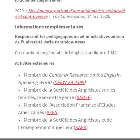
Articles de vulgarisation
2020. «
 Mrs. America: portrait d'une antiféministe redoutabl
e et controversée
»,
The Conversation
, 14 mai 2020.
Informations complémentaires
Responsabilités pédagogiques ou administratives au sein
de l'université Paris-Panthéon-Assas
Co-coordination générale de l'Anglais Juridique (L1-M1)
Activités extérieures
Membre du
Center of Research on the English-
Speaking World (
CREW-EA 4399
)
Membre de la Société des Anglicistes sur les
femmes, le sexe et le genre (
SAGEF
)
Membre de l'Association Française d'Études
Américaines (
AFEA
)
Membre de la Société des Anglicistes et de
l'Enseignement Supérieur (
SAES
)