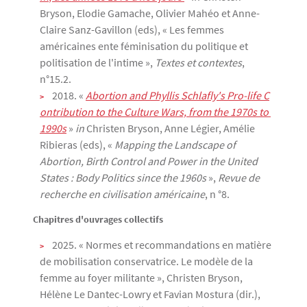
Bryson, Elodie Gamache, Olivier Mahéo et Anne-
Claire Sanz-Gavillon (eds), « Les femmes
américaines ente féminisation du politique et
politisation de l'intime »,
Textes et contextes
,
n°15.2.
2018. «
Abortion and Phyllis Schlafly's Pro-life C
ontribution to the Culture Wars, from the 1970s to 
1990s
»
in
Christen Bryson, Anne Légier, Amélie
Ribieras (eds), «
Mapping the Landscape of
Abortion, Birth Control and Power in the United
States : Body Politics since the 1960s
»,
Revue de
recherche en civilisation américaine
, n °8.
Chapitres d'ouvrages collectifs
2025. « Normes et recommandations en matière
de mobilisation conservatrice. Le modèle de la
femme au foyer militante », Christen Bryson,
Hélène Le Dantec-Lowry et Favian Mostura (dir.),