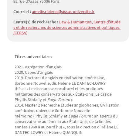
92 rue d'Assas 75006 Paris
Courriel :
amelie.ribieras@assas-universite.fr
Centre(s) de recherche :
Law & Humanities
,
Centre d'étude
s et de recherches de sciences administratives et politiques 
(CERSA)
Titres universitaires
Texte
2021. Agrégation d'anglais
2020. Capes d'anglais
2019. Doctorat d’anglais en civilisation américaine,
Sorbonne Nouvelle, dir. Hélène LE DANTEC-LOWRY
thèse: « Le discours socioculturel et les pratiques
militantes des conservatrices aux États-Unis. Le cas de
Phyllis Schlafly et
Eagle Forum
»
2014. Master 2 Recherche Études anglophones, Civilisation
américaine, université Sorbonne Nouvelle
mémoire: « Phyllis Schlafly et
Eagle Forum
: un aperçu du
conservatisme au féminin aux États-Unis, de la fin des
années 1960 à aujourd’hui », sous la direction d’Hélène LE
DANTEC-LOWRY et Hélène QUANQUIN