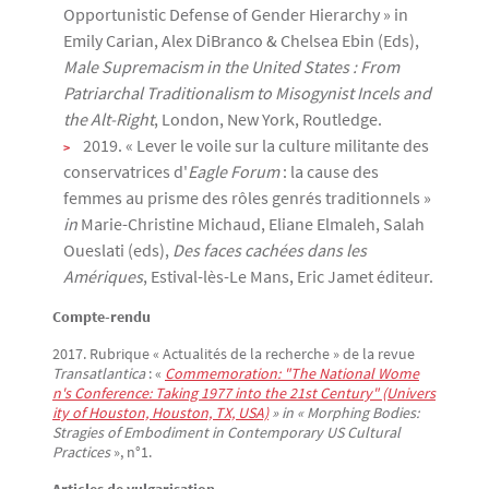
Opportunistic Defense of Gender Hierarchy » in
Emily Carian, Alex DiBranco & Chelsea Ebin (Eds),
Male Supremacism in the United States : From
Patriarchal Traditionalism to Misogynist Incels and
the Alt-Right
, London, New York, Routledge.
2019. « Lever le voile sur la culture militante des
conservatrices d'
Eagle Forum
: la cause des
femmes au prisme des rôles genrés traditionnels »
in
Marie-Christine Michaud, Eliane Elmaleh, Salah
Oueslati (eds),
Des faces cachées dans les
Amériques
, Estival-lès-Le Mans, Eric Jamet éditeur.
Compte-rendu
2017. Rubrique « Actualités de la recherche » de la revue
Transatlantica
: «
Commemoration: "The National Wome
n's Conference: Taking 1977 into the 21st Century" (Univers
ity of Houston, Houston, TX, USA)
» in « Morphing Bodies:
Stragies of Embodiment in Contemporary US Cultural
Practices
», n°1.