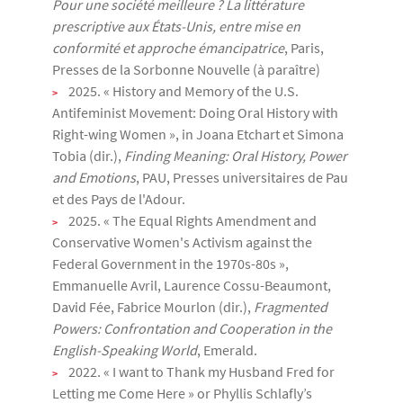
Pour une société meilleure ? La littérature
prescriptive aux États-Unis, entre mise en
conformité et approche émancipatrice
, Paris,
Presses de la Sorbonne Nouvelle (à paraître)
2025. « History and Memory of the U.S.
Antifeminist Movement: Doing Oral History with
Right-wing Women », in Joana Etchart et Simona
Tobia (dir.),
Finding Meaning: Oral History, Power
and Emotions
, PAU, Presses universitaires de Pau
et des Pays de l'Adour.
2025. « The Equal Rights Amendment and
Conservative Women's Activism against the
Federal Government in the 1970s-80s »,
Emmanuelle Avril, Laurence Cossu-Beaumont,
David Fée, Fabrice Mourlon (dir.)
,
Fragmented
Powers: Confrontation and Cooperation in the
English-Speaking World
, Emerald.
2022. « I want to Thank my Husband Fred for
Letting me Come Here » or Phyllis Schlafly’s