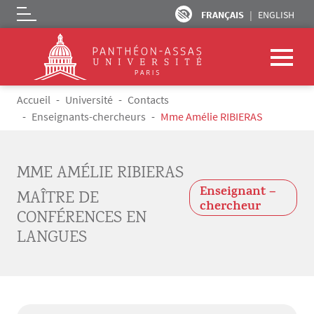
FRANÇAIS
ENGLISH
Logo
Aller au contenu principal
Fil d'Ariane
Accueil
Université
Contacts
Enseignants-chercheurs
Mme Amélie RIBIERAS
MME AMÉLIE RIBIERAS
Enseignant –
MAÎTRE DE
chercheur
CONFÉRENCES EN
LANGUES