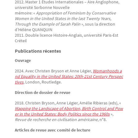
2012. Master 1 Études Internationales – Aire Anglophone,
université Sorbonne Nouvelle
mémoire: «
Appropriation of Feminism by Conservative
Women in the United States in the last Twenty Years,
Through the Example of Sarah Palin
», sous la direction
d’Hélène QUANQUIN
2011. Double licence Histoire-Anglais, université Paris-Est
Créteil
Publications récentes
Ouvrage
2024. Avec Christen Bryson et Anne Légier,
Womanhoods a
nd Equality in the United States: 20th-21st Century Perspec
tives
, London, Routledge.
Direction de dossier de revue
2018. Christen Bryson, Anne Légier, Amélie Ribieras (eds), «
Mapping the Landscape of Abortion, Birth Control and Pow
er in the United States: Body Politics since the 1960s
»,
Revue de recherche en civilisation américaine
, n°8.
Articles de revue avec comité de lecture