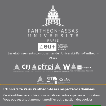
Les établissements composantes de l’Université Paris-Panthéon-
Assas
Images
Visuel svg
Visuel svg
Visuel svg
Visuel svg
Visuel svg
Visuel svg
L'Université Paris Panthéon-Assas respecte vos données
RS footer
Ce site utilise des cookies pour améliorer votre expérience utilisateur.
Vous pouvez à tout moment modifier votre gestion des cookies.
Pied de page Assas Principal
SITEMAP
GLOSSAIRE
MENTIONS LÉGALES