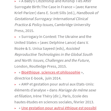
« A Baby’s Citizenship and Kinship Ties After
Surrogate Birth:The Case in France » (avec Karene
Krief-Parizer) dans E. Scott Sills (ed.),
Handbook of
Gestational Surrogacy: International Clinical
Practice & Policy Issues
, Cambridge University
Press, 2015.
« Surrogacy in Context: The Ukraine and the
United States » (avec Delphine Lance) dans V.
Rozée & S. Unisa Sayeed (eds),
Assisted
Reproductive Technologies in the Global South
and North: Issues, Challenges and the Future
,
London, Routledge Press, 2015.
«
Bioéthique, sciences et philosophie
»,
directrice E-book, juin 2014.
« AMP et gestation pour autrui aux Etats-Unis:
éléments d’analyse » dans
Mariage de même sexe
et filiation
, Irène Théry (dir.), Paris, Ecole des
hautes études en sciences sociales, février 2013.
«
Une gestation pour autrui éthique est possibl