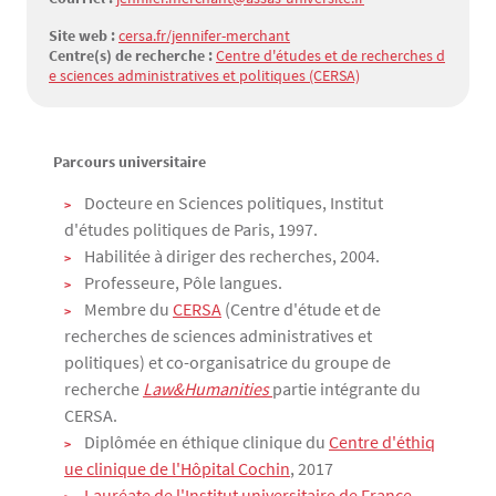
Site web :
cersa.fr/jennifer-merchant
Centre(s) de recherche :
Centre d'études et de recherches d
e sciences administratives et politiques (CERSA)
Parcours universitaire
Texte
Docteure en Sciences politiques, Institut
d'études politiques de Paris, 1997.
Habilitée à diriger des recherches, 2004.
Professeure, Pôle langues.
Membre du
CERSA
(Centre d'étude et de
recherches de sciences administratives et
politiques) et co-organisatrice du groupe de
recherche
Law&Humanities 
partie intégrante du
CERSA.
Diplômée en éthique clinique du
Centre d'éthiq
ue clinique de l'Hôpital Cochin
, 2017
Lauréate de l'Institut universitaire de France
,