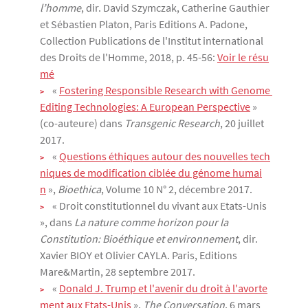
l’homme
, dir. David Szymczak, Catherine Gauthier
et Sébastien Platon, Paris Editions A. Padone,
Collection Publications de l'Institut international
des Droits de l'Homme, 2018, p. 45-56:
Voir le résu
mé
«
Fostering Responsible Research with Genome 
Editing Technologies: A European Perspective
»
(co-auteure) dans
Transgenic Research
, 20 juillet
2017.
«
Questions éthiques autour des nouvelles tech
niques de modification ciblée du génome humai
n
»,
Bioethica
, Volume 10 N° 2, décembre 2017.
« Droit constitutionnel du vivant aux Etats-Unis
», dans
La nature comme horizon pour la
Constitution: Bioéthique et environnement
, dir.
Xavier BIOY et Olivier CAYLA. Paris, Editions
Mare&Martin, 28 septembre 2017.
«
Donald J. Trump et l'avenir du droit à l'avorte
ment aux Etats-Unis
»,
The Conversation
, 6 mars