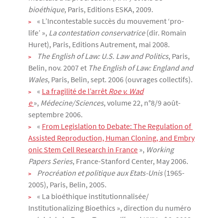
bioéthique
, Paris, Editions ESKA, 2009.
« L’Incontestable succès du mouvement ‘pro-
life’ »,
La contestation conservatrice
(dir. Romain
Huret), Paris, Editions Autrement, mai 2008.
The English of Law: U.S. Law and Politics
, Paris,
Belin, nov. 2007 et
The English of Law: England and
Wales
, Paris, Belin, sept. 2006 (ouvrages collectifs).
«
La fragilité de l’arrêt 
Roe v. Wad
e 
»,
Médecine/Sciences
, volume 22, n°8/9 août-
septembre 2006.
«
From Legislation to Debate: The Regulation of 
Assisted Reproduction, Human Cloning, and Embry
onic Stem Cell Research in France
»,
Working
Papers Series
, France-Stanford Center, May 2006.
Procréation et politique aux Etats-Unis
(1965-
2005), Paris, Belin, 2005.
« La bioéthique institutionnalisée/
Institutionalizing Bioethics », direction du numéro