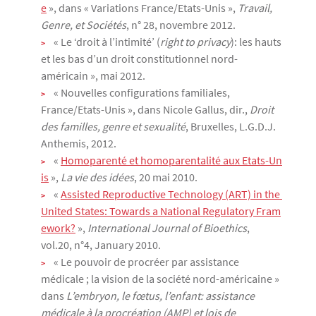
e
», dans « Variations France/Etats-Unis »,
Travail,
Genre, et Sociétés
, n° 28, novembre 2012.
« Le ‘droit à l’intimité’ (
right to privacy
): les hauts
et les bas d’un droit constitutionnel nord-
américain », mai 2012.
« Nouvelles configurations familiales,
France/Etats-Unis », dans Nicole Gallus, dir.,
Droit
des familles, genre et sexualité
, Bruxelles, L.G.D.J.
Anthemis, 2012.
«
Homoparenté et homoparentalité aux Etats-Un
is
»,
La vie des idées
, 20 mai 2010.
«
Assisted Reproductive Technology (ART) in the 
United States: Towards a National Regulatory Fram
ework?
»,
International Journal of Bioethics
,
vol.20, n°4, January 2010.
« Le pouvoir de procréer par assistance
médicale ; la vision de la société nord-américaine »
dans
L’embryon, le fœtus, l’enfant: assistance
médicale à la procréation (AMP) et lois de