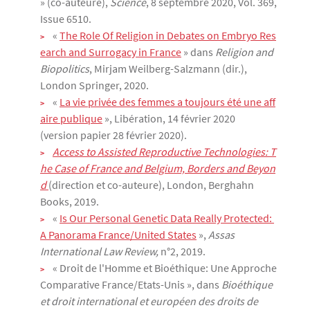
» (co-auteure),
Science
, 8 septembre 2020, Vol. 369,
Issue 6510.
«
The Role Of Religion in Debates on Embryo Res
earch and Surrogacy in France
» dans
Religion and
Biopolitics
, Mirjam Weilberg-Salzmann (dir.),
London Springer, 2020.
«
La vie privée des femmes a toujours été une aff
aire publique
», Libération, 14 février 2020
(version papier 28 février 2020).
Access to Assisted Reproductive Technologies: T
he Case of France and Belgium, Borders and Beyon
d 
(direction et co-auteure), London, Berghahn
Books, 2019.
«
Is Our Personal Genetic Data Really Protected: 
A Panorama France/United States
»,
Assas
International Law Review,
n°2, 2019.
« Droit de l'Homme et Bioéthique: Une Approche
Comparative France/Etats-Unis », dans
Bioéthique
et droit international et européen des droits de