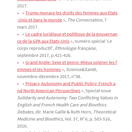
2017.
«
Trump menace les droits des femmes aux Etats
-Unis et dans le monde
»,
The Conversation
, 7
mars 2017.
«
Le cadre juridique et politique de la gouvernan
ce de la GPA aux Etats‑Unis
», numéro spécial ‘Le
corps reproductif’,
Ethnologie française
,
septembre 2017, p.421-426.
«
Grand Angle: Sexe et genre: Mieux soigner les f
emmes et les hommes
»,
Science&Santé
,
novembre-décembre 2017, n°38.
«
Privacy, Autonomy and Public Policy: French a
nd North American Perspectives
», Special Issue
Solidarity and Autonomy: Two Conflicting Values in
English and French Health Care and Bioethics
Debates
, dir. Marie Gaille & Ruth Horn,
Theoretical
Medicine and Bioethics
, Vol. 37, N° 6, p. 503-516,
2016.