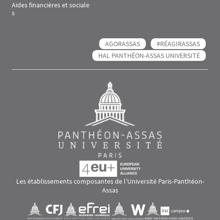
Aides financières et sociale
s
AGORASSAS
#RÉAGIRASSAS
HAL PANTHÉON-ASSAS UNIVERSITÉ
Les établissements composantes de l’Université Paris-Panthéon-
Assas
Images
Visuel svg
Visuel svg
Visuel svg
Visuel svg