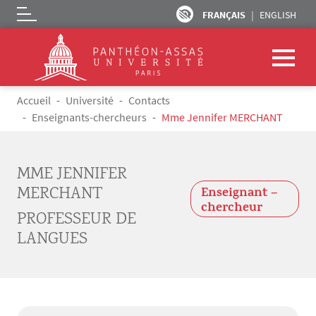
FRANÇAIS
ENGLISH
Logo
Aller au contenu principal
Fil d'Ariane
Accueil
Université
Contacts
Enseignants-chercheurs
Mme Jennifer MERCHANT
MME JENNIFER
MERCHANT
Enseignant –
chercheur
PROFESSEUR DE
LANGUES