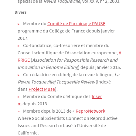
spécial de la
Revue Tocqueville
, vol.XXIV, n° 2, 2003.
Divers
Membre du
Comité de Parrainage PAUSE
,
programme du Collège de France depuis janvier
2017.
Co-fondatrice, co-trésorière et membre du
Conseil scientifique de l’Association européenne,
A
RRIGE
(
Association for Responsible Research and
Innovation in Genome Editing
) depuis janvier 2015.
Co-rédactrice en cbhefg de la revue bilingue,
La
Revue Tocqueville
/
Tocqueville Review
(indexé
dans
Project Muse
).
Membre du Comité d’éthique de l’
Inser
m
depuis 2013.
Membre depuis 2013 de «
ReproNetwork
:
Where Social Scientists Connect on Reproductive
Issues and Research » basé à l’Université de
Californie.