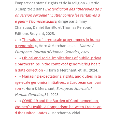
l'Impact des states' rights et de la religion », Partie
3 Chapitre 2 dans
L'interdiction des "thérapies de c
onversion sexuelle" : Lutter contre les tentatives d
e guérir l'homosexualité
, dirigé par Jimmy
Charruau, Daniel Borrillo et Thomas Perroud,
Editions Bruylant, 2025.
«
The value of large-scale programmes in huma
n genomics
», Horn & Merchant et. al.,
Nature /
European Journal of Human Genetics
, 2025.
«
Ethical and social implications of public–privat
e partnerships in the context of genomic/big healt
h data collection
», Horn & Merchant, et. al., 2024.
«
Managing expectations, rights, and duties in la
rge-scale genomics initiatives: a European compari
son
», Horn & Merchant,
European Journal of
Human Genetics
, 31, 2023.
«
COVID-19 and the Burden of Confinement on 
Women’s Health: A Comparison between France an
d the United States
», Merchant & Vidal,