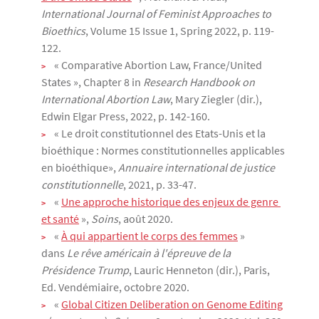
International Journal of Feminist Approaches to
Bioethics
, Volume 15 Issue 1, Spring 2022, p. 119-
122.
« Comparative Abortion Law, France/United
States », Chapter 8 in
Research Handbook on
International Abortion Law
, Mary Ziegler (dir.),
Edwin Elgar Press, 2022, p. 142-160.
« Le droit constitutionnel des Etats-Unis et la
bioéthique : Normes constitutionnelles applicables
en bioéthique»,
Annuaire international de justice
constitutionnelle
, 2021, p. 33-47.
«
Une approche historique des enjeux de genre 
et santé
»,
Soins
, août 2020.
«
À qui appartient le corps des femmes
»
dans
Le rêve américain à l'épreuve de la
Présidence Trump
, Lauric Henneton (dir.), Paris,
Ed. Vendémiaire, octobre 2020.
«
Global Citizen Deliberation on Genome Editing