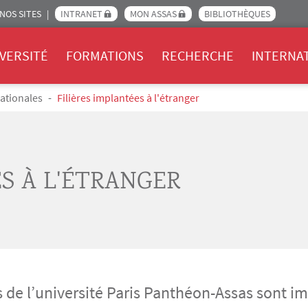
NOS SITES
INTRANET
MON ASSAS
BIBLIOTHÈQUES
Assas
VERSITÉ
FORMATIONS
RECHERCHE
INTERNA
ationales
Filières implantées à l'étranger
ES À L'ÉTRANGER
de l’université Paris Panthéon-Assas sont imp