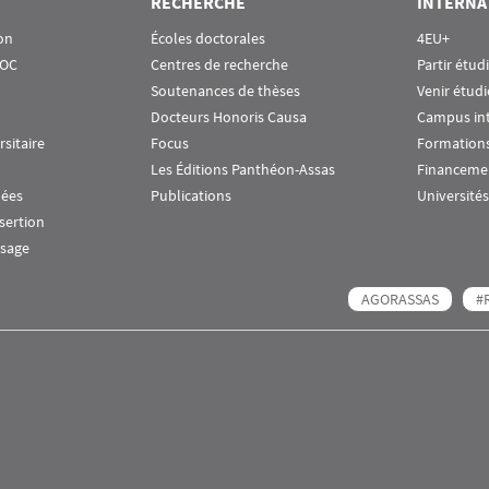
RECHERCHE
INTERNA
on
Écoles doctorales
4EU+
OOC
Centres de recherche
Partir étud
Soutenances de thèses
Venir étudi
Docteurs Honoris Causa
Campus in
rsitaire
Focus
Formations
Les Éditions Panthéon-Assas
Financeme
nées
Publications
Universités
nsertion
ssage
AGORASSAS
#