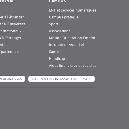
TIONAL
CAMPUS
ENT et services numériques
ier à l'étranger
Campus pratique
er à l'université
Sport
ternationaux
Associations
 à l'étranger
Mission Orientation Emploi
nts
Incubateur Assas Lab'
 partenaires
Santé
Handicap
Aides financières et sociales
RÉAGIRASSAS
HAL PANTHÉON-ASSAS UNIVERSITÉ