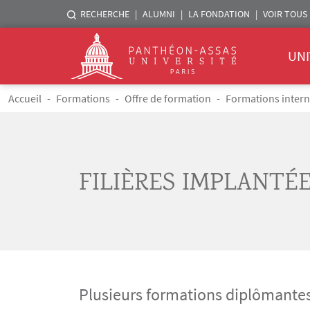
Menu liste sites Assas
RECHERCHE
ALUMNI
LA FONDATION
VOIR TOUS 
Menu 
Logo
UNI
Aller au contenu principal
Fil d'Ariane
Accueil
Formations
Offre de formation
Formations intern
FILIÈRES IMPLANTÉ
Plusieurs formations diplômantes 