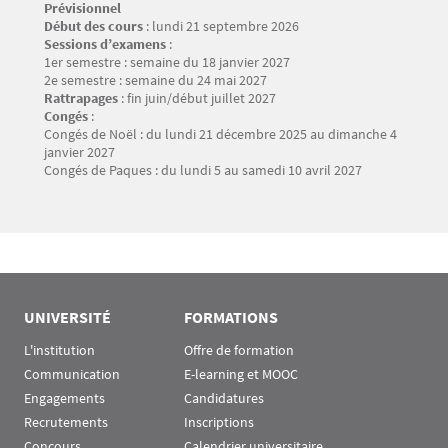
Prévisionnel
Texte
Début des cours
: lundi 21 septembre 2026
Sessions d’examens
:
1er semestre : semaine du 18 janvier 2027
2e semestre : semaine du 24 mai 2027
Rattrapages
: fin juin/début juillet 2027
Congés
:
Congés de Noël : du lundi 21 décembre 2025 au dimanche 4
janvier 2027
Congés de Paques : du lundi 5 au samedi 10 avril 2027
UNIVERSITÉ
FORMATIONS
L'institution
Offre de formation
Communication
E-learning et MOOC
Engagements
Candidatures
Recrutements
Inscriptions
Concours
Calendrier universitaire