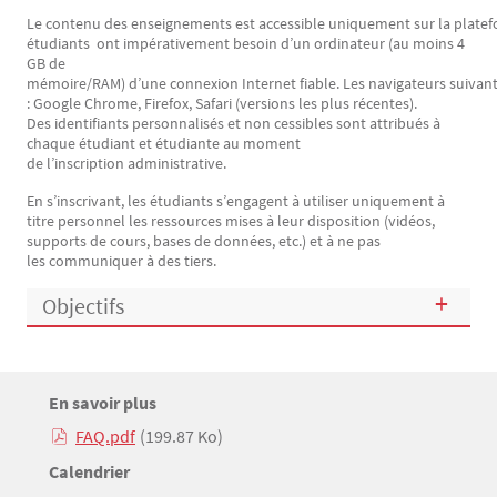
Le contenu des enseignements est accessible uniquement sur la plate
étudiants ont impérativement besoin d’un ordinateur (au moins 4
GB de
mémoire/RAM) d’une connexion Internet fiable. Les navigateurs suivan
: Google Chrome, Firefox, Safari (versions les plus récentes).
Des identifiants personnalisés et non cessibles sont attribués à
chaque étudiant et étudiante au moment
de l’inscription administrative.
En s’inscrivant, les étudiants s’engagent à utiliser uniquement à
titre personnel les ressources mises à leur disposition (vidéos,
supports de cours, bases de données, etc.) et à ne pas
les communiquer à des tiers.
Objectifs
Titre
En savoir plus
Bloc(s) libre(s)
FAQ.pdf
(199.87 Ko)
Texte
Titre
Calendrier