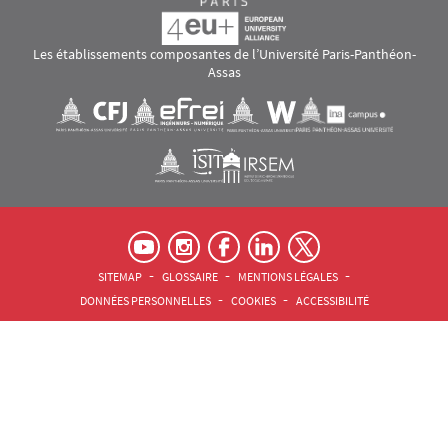
Les établissements composantes de l’Université Paris-Panthéon-
Assas
Images
Visuel svg
Visuel svg
Visuel svg
Visuel svg
Visuel svg
Visuel svg
RS footer
Pied de page Assas Principal
SITEMAP
GLOSSAIRE
MENTIONS LÉGALES
DONNÉES PERSONNELLES
COOKIES
ACCESSIBILITÉ