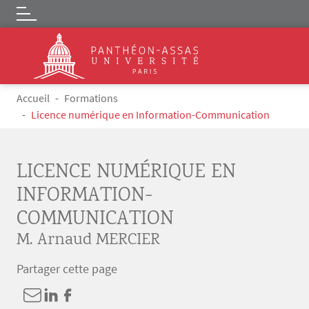
Logo
Aller au contenu principal
Fil d'Ariane
Accueil
Formations
Licence numérique en Information-Communication
LICENCE NUMÉRIQUE EN
INFORMATION-
COMMUNICATION
M. Arnaud MERCIER
Partager cette page