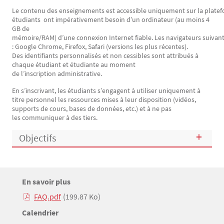
Le contenu des enseignements est accessible uniquement sur la plate
étudiants ont impérativement besoin d’un ordinateur (au moins 4
GB de
mémoire/RAM) d’une connexion Internet fiable. Les navigateurs suivan
: Google Chrome, Firefox, Safari (versions les plus récentes).
Des identifiants personnalisés et non cessibles sont attribués à
chaque étudiant et étudiante au moment
de l’inscription administrative.
En s’inscrivant, les étudiants s’engagent à utiliser uniquement à
titre personnel les ressources mises à leur disposition (vidéos,
supports de cours, bases de données, etc.) et à ne pas
les communiquer à des tiers.
Objectifs
Titre
En savoir plus
Bloc(s) libre(s)
FAQ.pdf
(199.87 Ko)
Texte
Titre
Calendrier