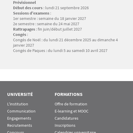
Prévisionnel
Texte
Début des cours
: lundi 21 septembre 2026
Sessions d’examens
:
1er semestre : semaine du 18 janvier 2027
2e semestre : semaine du 24 mai 2027
Rattrapages
: fin juin/début juillet 2027
Congés
:
Congés de Noël : du lundi 21 décembre 2025 au dimanche 4
janvier 2027
Congés de Paques : du lundi 5 au samedi 10 avril 2027
UNIVERSITÉ
FORMATIONS
L'institution
Offre de formation
Communication
E-learning et MOOC
Engagements
Candidatures
Recrutements
Inscriptions
Concours
Calendrier universitaire