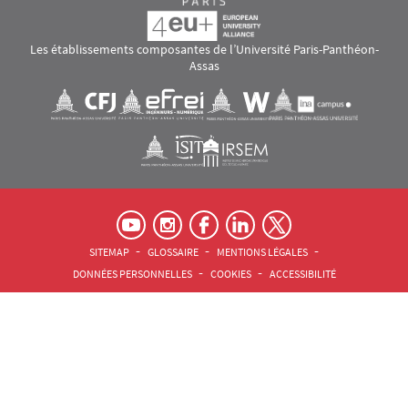
Les établissements composantes de l’Université Paris-Panthéon-
Assas
Images
Visuel svg
Visuel svg
Visuel svg
Visuel svg
Visuel svg
Visuel svg
RS footer
Pied de page Assas Principal
SITEMAP
GLOSSAIRE
MENTIONS LÉGALES
DONNÉES PERSONNELLES
COOKIES
ACCESSIBILITÉ