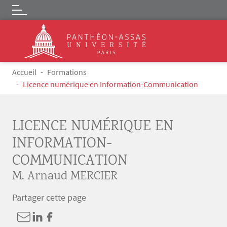
Logo
Aller au contenu principal
Fil d'Ariane
Accueil
Formations
Licence numérique en Information-Communication
LICENCE NUMÉRIQUE EN
INFORMATION-
COMMUNICATION
M. Arnaud MERCIER
Partager cette page