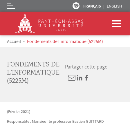
FRANÇAIS
ENGLISH
Logo
Aller au contenu principal
Fil d'Ariane
Accueil
Fondements de l'informatique (5225M)
FONDEMENTS DE
Partager cette page
L'INFORMATIQUE
(5225M)
(Février 2021)
Responsable : Monsieur le professeur Bastien GUITTARD