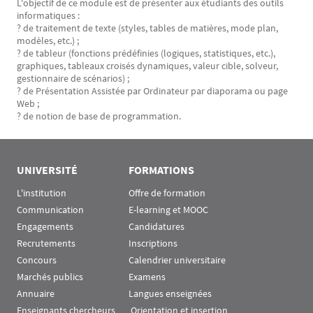
L'objectif de ce module est de présenter aux étudiants des outils
informatiques :
? de traitement de texte (styles, tables de matières, mode plan,
modèles, etc.) ;
? de tableur (fonctions prédéfinies (logiques, statistiques, etc.),
graphiques, tableaux croisés dynamiques, valeur cible, solveur,
gestionnaire de scénarios) ;
? de Présentation Assistée par Ordinateur par diaporama ou page
Web ;
? de notion de base de programmation.
UNIVERSITÉ
FORMATIONS
L'institution
Offre de formation
Communication
E-learning et MOOC
Engagements
Candidatures
Recrutements
Inscriptions
Concours
Calendrier universitaire
Marchés publics
Examens
Annuaire
Langues enseignées
Enseignants chercheurs
 Orientation et insertion