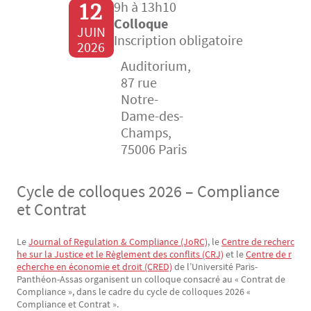
12
9h à 13h10
Colloque
JUIN
Inscription obligatoire
2026
Auditorium,
87 rue
Notre-
Dame-des-
Champs,
75006 Paris
Cycle de colloques 2026 – Compliance
et Contrat
Le
Journal of Regulation & Compliance (JoRC)
, le
Centre de recherc
Texte
he sur la Justice et le Règlement des conflits (CRJ)
et le
Centre de r
echerche en économie et droit (CRED)
de l’Université Paris-
Panthéon-Assas organisent un colloque consacré au « Contrat de
Compliance », dans le cadre du cycle de colloques 2026 «
Compliance et Contrat ».