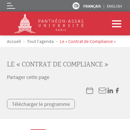
FRANÇAIS
ENGLISH
Logo
Aller au contenu principal
Fil d'Ariane
Accueil
Tout l'agenda
Le « Contrat de Compliance »
LE « CONTRAT DE COMPLIANCE »
Partager cette page
Télécharger le programme