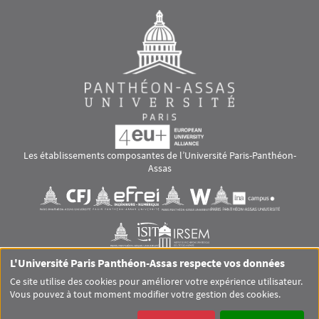
Les établissements composantes de l’Université Paris-Panthéon-
Assas
Images
Visuel svg
Visuel svg
Visuel svg
Visuel svg
Visuel svg
Visuel svg
L'Université Paris Panthéon-Assas respecte vos données
RS footer
Ce site utilise des cookies pour améliorer votre expérience utilisateur.
Vous pouvez à tout moment modifier votre gestion des cookies.
Pied de page Assas Principal
SITEMAP
GLOSSAIRE
MENTIONS LÉGALES