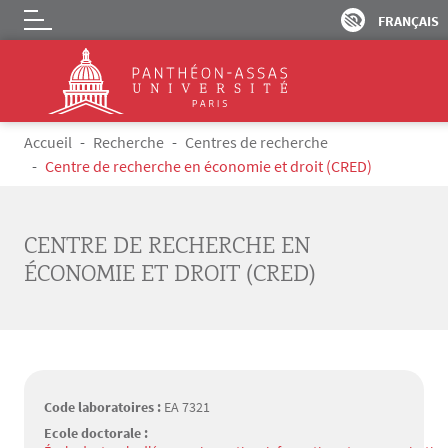
FRANÇAIS
Logo
Aller au contenu principal
Fil d'Ariane
Accueil
Recherche
Centres de recherche
Centre de recherche en économie et droit (CRED)
CENTRE DE RECHERCHE EN
ÉCONOMIE ET DROIT (CRED)
Code laboratoires :
EA 7321
Ecole doctorale :