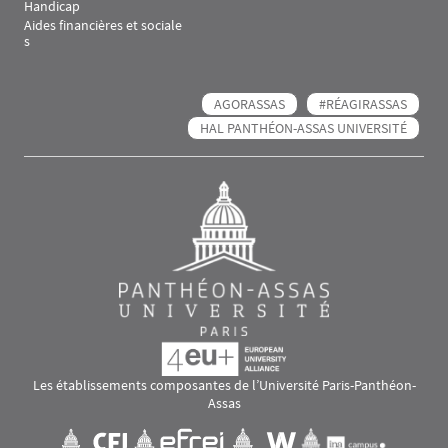
Handicap
Aides financières et sociale
s
AGORASSAS
#RÉAGIRASSAS
HAL PANTHÉON-ASSAS UNIVERSITÉ
Les établissements composantes de l’Université Paris-Panthéon-
Assas
Images
Visuel svg
Visuel svg
Visuel svg
Visuel svg