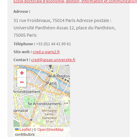
École doctorale d'économie, gestion, information et communication 
Adresse :
31 rue Froidevaux, 75014 Paris Adresse postale :
Université Panthéon-Assas 12, place du Panthéon,
75005 Paris
Téléphone :
+33 (0)1 44 41 89 61
Site web :
cred.u-paris2.fr
Contact :
cred@assas-universite.fr
Géolocalisation
+
−
Leaflet
|
©
OpenStreetMap
contributors