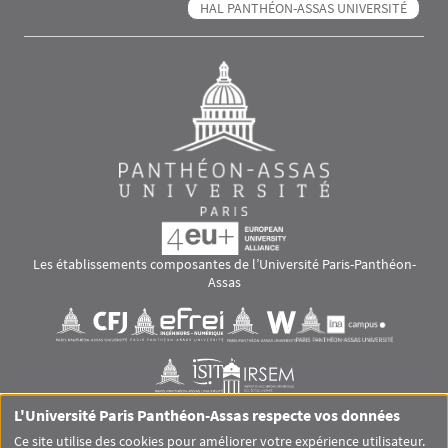
HAL PANTHÉON-ASSAS UNIVERSITÉ
Les établissements composantes de l’Université Paris-Panthéon-
Assas
Images
Visuel svg
Visuel svg
Visuel svg
Visuel svg
Visuel svg
Visuel svg
L'Université Paris Panthéon-Assas respecte vos données
RS footer
Ce site utilise des cookies pour améliorer votre expérience utilisateur.