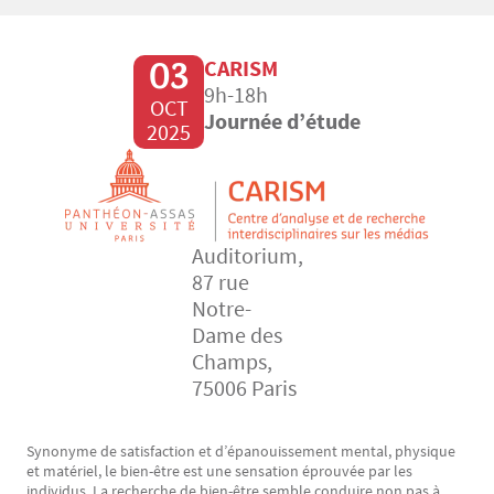
03
CARISM
9h-18h
OCT
Journée d’étude
2025
Auditorium,
87 rue
Notre-
Dame des
Champs,
75006 Paris
Synonyme de satisfaction et d’épanouissement mental, physique
Texte
et matériel, le bien-être est une sensation éprouvée par les
individus. La recherche de bien-être semble conduire non pas à