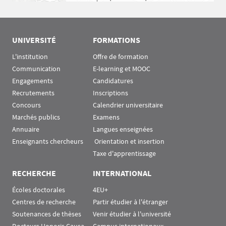
UNIVERSITÉ
FORMATIONS
L'institution
Offre de formation
Communication
E-learning et MOOC
Engagements
Candidatures
Recrutements
Inscriptions
Concours
Calendrier universitaire
Marchés publics
Examens
Annuaire
Langues enseignées
Enseignants chercheurs
 Orientation et insertion
Taxe d'apprentissage
RECHERCHE
INTERNATIONAL
Écoles doctorales
4EU+
Centres de recherche
Partir étudier à l'étranger
Soutenances de thèses
Venir étudier à l'université
Docteurs Honoris Causa
Campus internationaux