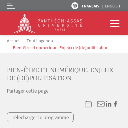
FRANÇAIS
ENGLISH
Logo
Aller au contenu principal
Fil d'Ariane
Accueil
Tout l'agenda
Bien-être et numérique. Enjeux de (dé)politisation
BIEN-ÊTRE ET NUMÉRIQUE. ENJEUX
DE (DÉ)POLITISATION
Partager cette page
Télécharger le programme