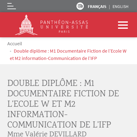
FRANÇAIS
ENGLISH
Logo
Aller au contenu principal
Fil d'Ariane
Accueil
Double diplôme : M1 Documentaire Fiction de l’Ecole W
et M2 information-Communication de l’IFP
DOUBLE DIPLÔME : M1
DOCUMENTAIRE FICTION DE
L’ECOLE W ET M2
INFORMATION-
COMMUNICATION DE L’IFP
Mme Valérie DEVILLARD