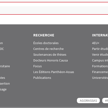
RECHERCHE
INTERNA
on
Écoles doctorales
4EU+
OOC
Centres de recherche
Partir étud
Soutenances de thèses
Venir étudi
Docteurs Honoris Causa
Campus in
rsitaire
Focus
Formations
Les Éditions Panthéon-Assas
Financeme
nées
Publications
Universités
nsertion
ssage
AGORASSAS
#