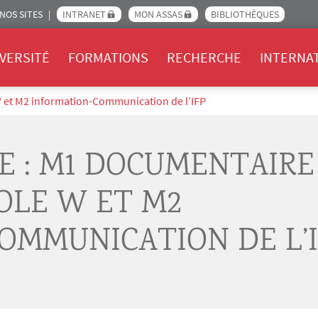
NOS SITES
INTRANET
MON ASSAS
BIBLIOTHÈQUES
Assas
VERSITÉ
FORMATIONS
RECHERCHE
INTERNA
W et M2 information-Communication de l’IFP
E : M1 DOCUMENTAIRE
COLE W ET M2
OMMUNICATION DE L’I