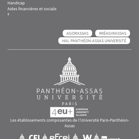
Handicap
Aides financières et sociale
s
AGORASSAS
#RÉAGIRASSAS
HAL PANTHÉON-ASSAS UNIVERSITÉ
Les établissements composantes de l’Université Paris-Panthéon-
Assas
Images
Visuel svg
Visuel svg
Visuel svg
Visuel svg