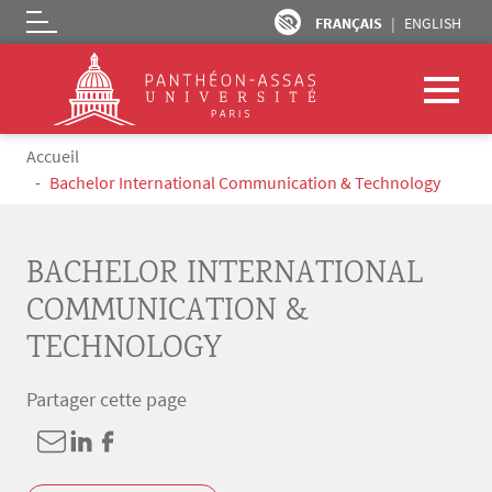
FRANÇAIS
ENGLISH
Logo
Aller au contenu principal
Fil d'Ariane
Accueil
Bachelor International Communication & Technology
BACHELOR INTERNATIONAL
COMMUNICATION &
TECHNOLOGY
Partager cette page