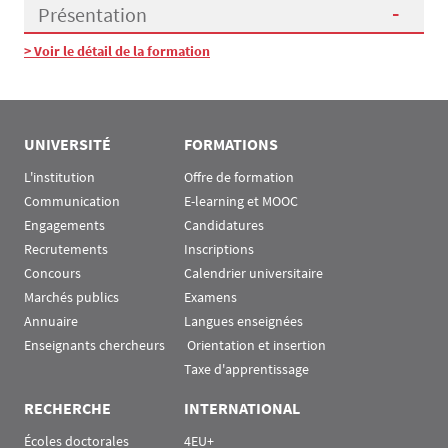
Présentation
> Voir le détail de la formation
Présentation
UNIVERSITÉ
FORMATIONS
L'institution
Offre de formation
Communication
E-learning et MOOC
Engagements
Candidatures
Recrutements
Inscriptions
Concours
Calendrier universitaire
Marchés publics
Examens
Annuaire
Langues enseignées
Enseignants chercheurs
 Orientation et insertion
Taxe d'apprentissage
RECHERCHE
INTERNATIONAL
Écoles doctorales
4EU+