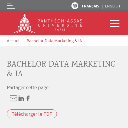
FRANÇAIS
ENGLISH
Logo
Aller au contenu principal
Fil d'Ariane
Accueil
Bachelor Data Marketing & IA
BACHELOR DATA MARKETING
& IA
Partager cette page
Télécharger le PDF