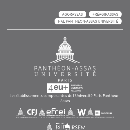
AGORASSAS
#RÉAGIRASSAS
HAL PANTHÉON-ASSAS UNIVERSITÉ
Les établissements composantes de l’Université Paris-Panthéon-
Assas
Images
Visuel svg
Visuel svg
Visuel svg
Visuel svg
Visuel svg
Visuel svg