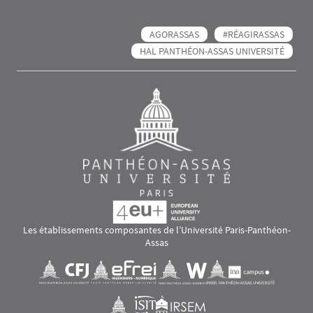
AGORASSAS
#RÉAGIRASSAS
HAL PANTHÉON-ASSAS UNIVERSITÉ
Les établissements composantes de l’Université Paris-Panthéon-
Assas
Images
Visuel svg
Visuel svg
Visuel svg
Visuel svg
Visuel svg
Visuel svg