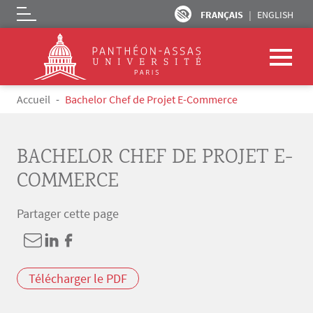
FRANÇAIS
ENGLISH
Logo
Aller au contenu principal
Fil d'Ariane
Accueil
Bachelor Chef de Projet E-Commerce
BACHELOR CHEF DE PROJET E-
COMMERCE
Partager cette page
Télécharger le PDF