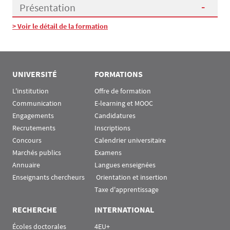
Présentation
> Voir le détail de la formation
Présentation
UNIVERSITÉ
FORMATIONS
L'institution
Offre de formation
Communication
E-learning et MOOC
Engagements
Candidatures
Recrutements
Inscriptions
Concours
Calendrier universitaire
Marchés publics
Examens
Annuaire
Langues enseignées
Enseignants chercheurs
 Orientation et insertion
Taxe d'apprentissage
RECHERCHE
INTERNATIONAL
Écoles doctorales
4EU+