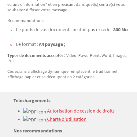
écrans d'information" et en précisant dans quel(s) centre(s) vous
souhaitez diffuser votre message.
Recommandations
Le poids de vos documents ne doit pas excéder
800 Mo
;
Le format :
A4 paysage
;
Types de documents acceptés :
Vidéo, PowerPoint, Word, Images,
PDF.
Ces écrans à affichage dynamique remplacent le traditionnel
affichage papier et se découpent en 2 catégories.
Titre
Téléchargements
Bloc(s) libre(s)
Texte
 Autorisation de cession de droits
 Charte d'utilisation
Titre
Nos recommandations