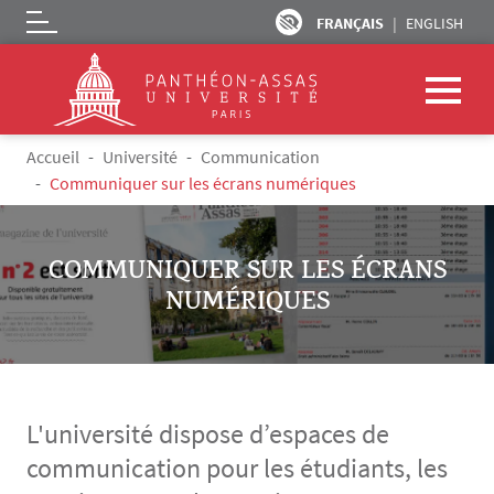
FRANÇAIS
ENGLISH
Logo
Aller au contenu principal
Fil d'Ariane
Accueil
Université
Communication
Communiquer sur les écrans numériques
COMMUNIQUER SUR LES ÉCRANS
NUMÉRIQUES
L'université dispose d’espaces de
communication pour les étudiants, les