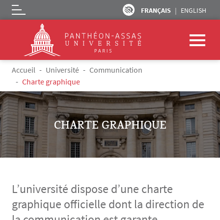
FRANÇAIS
ENGLISH
Logo
Aller au contenu principal
Fil d'Ariane
Accueil
Université
Communication
Charte graphique
CHARTE GRAPHIQUE
L’université dispose d’une charte
graphique officielle dont la direction de
la communication est garante