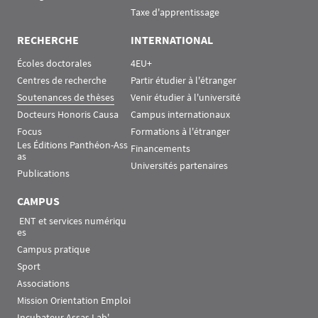
Taxe d'apprentissage
RECHERCHE
INTERNATIONAL
Écoles doctorales
4EU+
Centres de recherche
Partir étudier à l'étranger
Soutenances de thèses
Venir étudier à l'université
Docteurs Honoris Causa
Campus internationaux
Focus
Formations à l'étranger
Les Éditions Panthéon-Ass
Financements
as
Universités partenaires
Publications
CAMPUS
 ENT et services numériqu
es
Campus pratique
Sport
Associations
Mission Orientation Emploi
Incubateur Assas Lab'