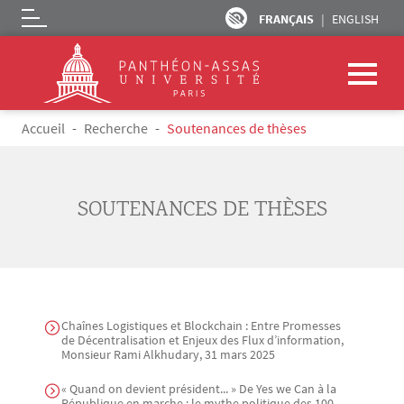
FRANÇAIS
ENGLISH
Logo
Aller au contenu principal
Fil d'Ariane
Accueil
Recherche
Soutenances de thèses
SOUTENANCES DE THÈSES
Chaînes Logistiques et Blockchain : Entre Promesses
de Décentralisation et Enjeux des Flux d’information,
Monsieur Rami Alkhudary, 31 mars 2025
« Quand on devient président... » De Yes we Can à la
République en marche : le mythe politique des 100