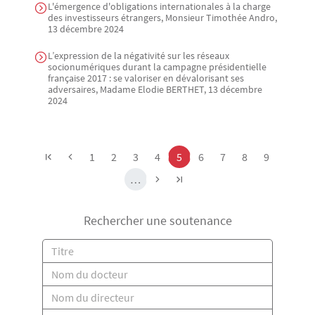
L'émergence d'obligations internationales à la charge
des investisseurs étrangers, Monsieur Timothée Andro,
13 décembre 2024
L’expression de la négativité sur les réseaux
socionumériques durant la campagne présidentielle
française 2017 : se valoriser en dévalorisant ses
adversaires, Madame Elodie BERTHET, 13 décembre
2024
Pagination
Page
Page
Page
Page
Page
Page
Page
Page
Page
1
2
3
4
5
6
7
8
9
…
Rechercher une soutenance