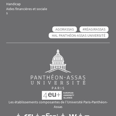
Handicap
Aides financières et sociale
s
AGORASSAS
#RÉAGIRASSAS
HAL PANTHÉON-ASSAS UNIVERSITÉ
Les établissements composantes de l’Université Paris-Panthéon-
Assas
Images
Visuel svg
Visuel svg
Visuel svg
Visuel svg