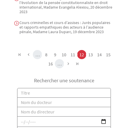
l'évolution de la pensée constitutionnaliste en droit
international, Madame Evangelia Alexiou, 20 décembre
2023
Cours criminelles et cours d’assises : Jurés populaires
et rapports empathiques des acteurs à l’audience
pénale, Madame Laura Duparc, 19 décembre 2023
Pagination
Page
Page
Page
Page
Page
Page
Page
Page
…
8
9
10
11
12
13
14
15
Page
16
…
Rechercher une soutenance