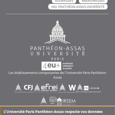
AGORASSAS
#RÉAGIRASSAS
HAL PANTHÉON-ASSAS UNIVERSITÉ
Les établissements composantes de l’Université Paris-Panthéon-
Assas
Images
Visuel svg
Visuel svg
Visuel svg
Visuel svg
Visuel svg
Visuel svg
L'Université Paris Panthéon-Assas respecte vos données