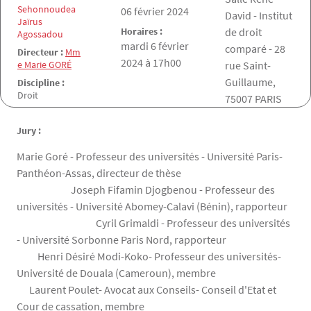
Sehonnoudea
Date de la soutenance
06 février 2024
David - Institut
Jaïrus
Horaires :
de droit
Agossadou
mardi 6 février
comparé - 28
Directeur :
Mm
2024 à 17h00
e Marie GORÉ
rue Saint-
Guillaume,
Discipline :
Droit
75007 PARIS
Jury :
Marie Goré - Professeur des universités - Université Paris-
Panthéon-Assas, directeur de thèse
Joseph Fifamin Djogbenou - Professeur des
universités - Université Abomey-Calavi (Bénin), rapporteur
Cyril Grimaldi - Professeur des universités
- Université Sorbonne Paris Nord, rapporteur
Henri Désiré Modi-Koko- Professeur des universités-
Université de Douala (Cameroun), membre
Laurent Poulet- Avocat aux Conseils- Conseil d'Etat et
Cour de cassation, membre