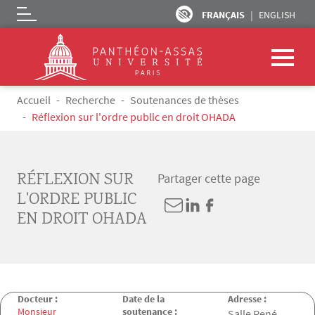
FRANÇAIS
ENGLISH
Logo
Aller au contenu principal
Fil d'Ariane
Accueil
Recherche
Soutenances de thèses
Réflexion sur l'ordre public en droit OHADA
RÉFLEXION SUR
Partager cette page
L'ORDRE PUBLIC
EN DROIT OHADA
Docteur :
Date de la
Adresse :
Monsieur
soutenance :
Salle René