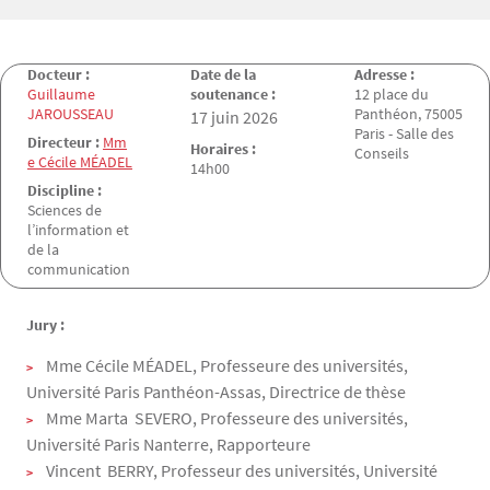
Docteur :
Date de la
Adresse :
Guillaume
soutenance :
12 place du
JAROUSSEAU
Panthéon, 75005
Date de la soutenance
17 juin 2026
Paris - Salle des
Directeur :
Mm
Horaires :
Conseils
e Cécile MÉADEL
14h00
Discipline :
Sciences de
l’information et
de la
communication
Jury :
Mme Cécile MÉADEL, Professeure des universités,
Université Paris Panthéon-Assas, Directrice de thèse
Mme Marta SEVERO, Professeure des universités,
Université Paris Nanterre, Rapporteure
Vincent BERRY, Professeur des universités, Université