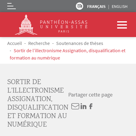
FRANÇAIS
ENGLISH
Logo
Aller au contenu principal
Fil d'Ariane
Accueil
Recherche
Soutenances de thèses
Sortir de l’illectronisme Assignation, disqualification et
formation au numérique
SORTIR DE
L’ILLECTRONISME
Partager cette page
ASSIGNATION,
DISQUALIFICATION
ET FORMATION AU
NUMÉRIQUE