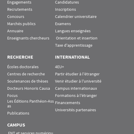
Engagements
Candidatures
Recrutements
Inscriptions
Concours
Calendrier universitaire
Marchés publics
Examens
Annuaire
Langues enseignées
Enseignants chercheurs
 Orientation et insertion
Taxe d'apprentissage
RECHERCHE
INTERNATIONAL
Écoles doctorales
4EU+
Centres de recherche
Partir étudier à l'étranger
Soutenances de thèses
Venir étudier à l'université
Docteurs Honoris Causa
Campus internationaux
Focus
Formations à l'étranger
Les Éditions Panthéon-Ass
Financements
as
Universités partenaires
Publications
CAMPUS
 ENT et services numériqu