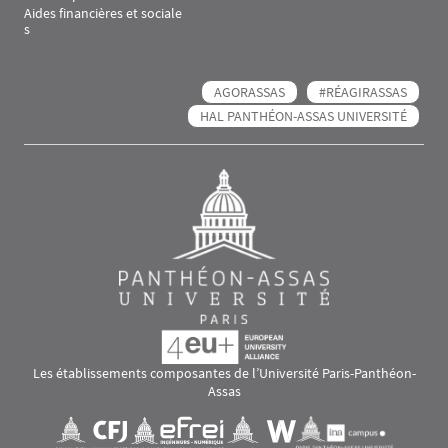
Aides financières et sociale
s
AGORASSAS
#RÉAGIRASSAS
HAL PANTHÉON-ASSAS UNIVERSITÉ
Les établissements composantes de l’Université Paris-Panthéon-
Assas
Images
Visuel svg
Visuel svg
Visuel svg
Visuel svg