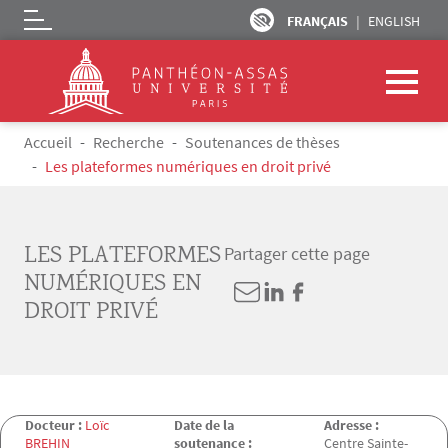
FRANÇAIS
ENGLISH
Logo
Aller au contenu principal
Fil d'Ariane
Accueil
Recherche
Soutenances de thèses
Les plateformes numériques en droit privé
LES PLATEFORMES
Partager cette page
NUMÉRIQUES EN
DROIT PRIVÉ
Docteur :
Loïc
Date de la
Adresse :
BREHIN
soutenance :
Centre Sainte-