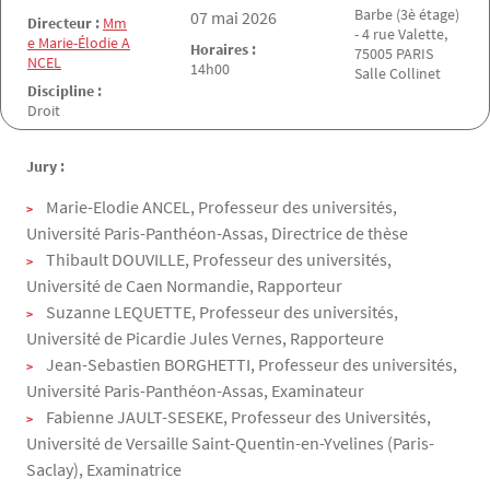
Barbe (3è étage)
Date de la soutenance
07 mai 2026
Directeur :
Mm
- 4 rue Valette,
e Marie-Élodie A
Horaires :
75005 PARIS
NCEL
14h00
Salle Collinet
Discipline :
Droit
Jury :
Marie-Elodie ANCEL, Professeur des universités,
Université Paris-Panthéon-Assas, Directrice de thèse
Thibault DOUVILLE, Professeur des universités,
Université de Caen Normandie, Rapporteur
Suzanne LEQUETTE, Professeur des universités,
Université de Picardie Jules Vernes, Rapporteure
Jean-Sebastien BORGHETTI, Professeur des universités,
Université Paris-Panthéon-Assas, Examinateur
Fabienne JAULT-SESEKE, Professeur des Universités,
Université de Versaille Saint-Quentin-en-Yvelines (Paris-
Saclay), Examinatrice