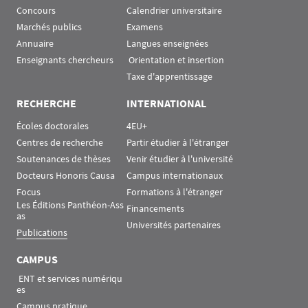
Concours
Calendrier universitaire
Marchés publics
Examens
Annuaire
Langues enseignées
Enseignants chercheurs
 Orientation et insertion
Taxe d'apprentissage
RECHERCHE
INTERNATIONAL
Écoles doctorales
4EU+
Centres de recherche
Partir étudier à l'étranger
Soutenances de thèses
Venir étudier à l'université
Docteurs Honoris Causa
Campus internationaux
Focus
Formations à l'étranger
Les Éditions Panthéon-Ass
Financements
as
Universités partenaires
Publications
CAMPUS
 ENT et services numériqu
es
Campus pratique