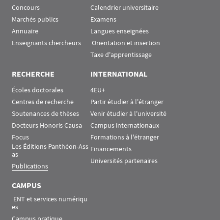
Concours
Calendrier universitaire
Marchés publics
Examens
Annuaire
Langues enseignées
Enseignants chercheurs
 Orientation et insertion
Taxe d'apprentissage
RECHERCHE
INTERNATIONAL
Écoles doctorales
4EU+
Centres de recherche
Partir étudier à l'étranger
Soutenances de thèses
Venir étudier à l'université
Docteurs Honoris Causa
Campus internationaux
Focus
Formations à l'étranger
Les Éditions Panthéon-Ass
Financements
as
Universités partenaires
Publications
CAMPUS
 ENT et services numériqu
es
Campus pratique