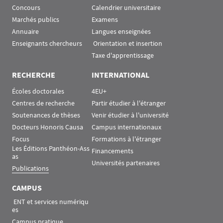
Concours
Calendrier universitaire
Marchés publics
Examens
Annuaire
Langues enseignées
Enseignants chercheurs
 Orientation et insertion
Taxe d'apprentissage
RECHERCHE
INTERNATIONAL
Écoles doctorales
4EU+
Centres de recherche
Partir étudier à l'étranger
Soutenances de thèses
Venir étudier à l'université
Docteurs Honoris Causa
Campus internationaux
Focus
Formations à l'étranger
Les Éditions Panthéon-Ass
Financements
as
Universités partenaires
Publications
CAMPUS
 ENT et services numériqu
es
Campus pratique